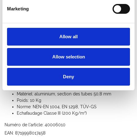
Marketing
Informations sur le produit
Produits similaires
Description
Allow all
Cadre pliant avec 3 échelons et des broches d'extension
pour l'échafaudages pliable A-Line.
Allow selection
Universellement interchangeable avec d'autres marques.
Spécifications:
Deny
Dimensions: largeur 75 cm x longueur 190 cm x hauteur
85 cm
Matériel: aluminium, section des tubes 50,8 mm
Poids: 10 Kg
Norme: NEN-EN 1004, EN 1298, TÜV-GS
Echafaudage Classe III (200 Kg/m²)
Numéro de l'article: 40006010
EAN: 8719998017458