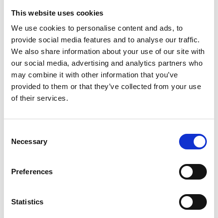
d'extension
This website uses cookies
We use cookies to personalise content and ads, to
€247,00
€261,20
HT
provide social media features and to analyse our traffic.
€298,87
€316,05
TTC
We also share information about your use of our site with
Livraison gratuite en 1-3 jours ouvrables, ou ramasser à
our social media, advertising and analytics partners who
Etten-Leur ou Maaseik (contactez le service clientèle)
may combine it with other information that you’ve
provided to them or that they’ve collected from your use
of their services.
Ajouter au panier
Consent
Necessary
Selection
Ajouter au devis
Preferences
Enregistrer comme favori
Statistics