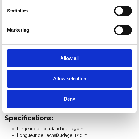
25 cm.
L'échafaudage mobile largeur 90 cm de ASC est équipé
Statistics
d'une
main courante à hauteur des genoux et des
hanches
.
Montage et démontage plus rapides grâce au
crochet
Marketing
de plate-forme innovant
avec protection intégrée
contre le vent.
L'échafaudage roulant universel ASC est équipé d'un
jeu
de plinthes
de bord
pour éviter que des matériaux ou
Allow all
des outils ne tombent de la plate-forme.
Pour une utilisation autonome, vous aurez besoin de
4
stabilisateurs
.
Allow selection
Avec des
pièces d'échafaudage roulant
supplémentaires,
vous pouvez étendre cet échafaudage roulant universel
de 90 cm de large à une hauteur de travail de 10 mètres.
Consultez le
manuel de l'échafaudage roulant universel
Deny
ASC
.
Spécifications:
Largeur de l'échafaudage: 0,90 m
Longueur de l'échafaudage: 1,90 m