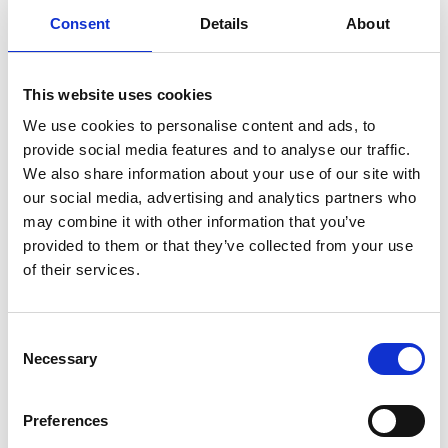
Enregistrer comme favori
Consent
Details
About
This website uses cookies
We use cookies to personalise content and ads, to
Informations sur le produit
Produits similaires
provide social media features and to analyse our traffic.
We also share information about your use of our site with
our social media, advertising and analytics partners who
Description
may combine it with other information that you’ve
Échafaudage roulant universel ASC 90x190
provided to them or that they’ve collected from your use
of their services.
Choix entre des plates-formes avec un plaque en bois ou
un plaque en carbone. Une
plate-forme avec un
plaque en carbone est 25% plus légère
qu'une plate-
Consent
forme avec un plaque en bois.
Necessary
Selection
L'échafaudage roulant standard ASC convient aux
travaux
intérieurs et extérieurs
.
Tour roulante universel ASC avec étriers est équipé de
Preferences
roulettes à double frein
, réglables en hauteur jusqu'à