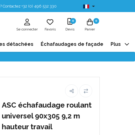
? Contactez +32 (0) 496 532 330
Disponibles de stock
0
0
Se connecter
Favoris
Devis
Panier
es détachées
Échafaudages de façade
Plus
ASC échafaudage roulant
universel 90x305 9,2 m
hauteur travail