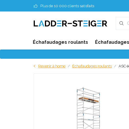
Plus de 10 000 clients satisfaits
Échafaudages roulants
Échafaudages 
Revenir à home
Échafaudages roulants
ASC é