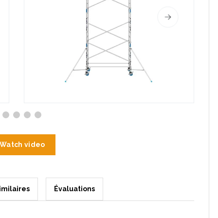
Watch video
imilaires
Évaluations