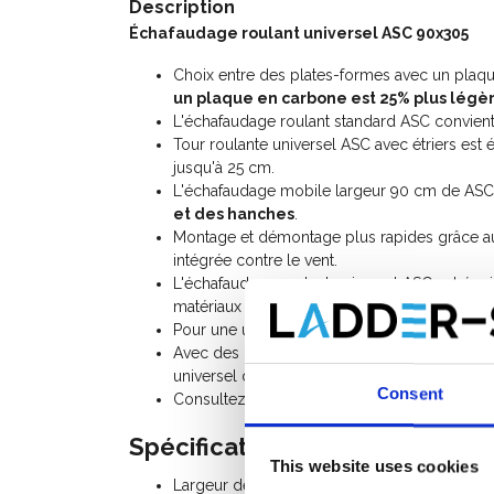
Description
Échafaudage roulant universel ASC 90x305
Choix entre des plates-formes avec un plaq
un plaque en carbone est 25% plus légè
L'échafaudage roulant standard ASC convient
Tour roulante universel ASC avec étriers est
jusqu'à 25 cm.
L'échafaudage mobile largeur 90 cm de ASC
et des hanches
.
Montage et démontage plus rapides grâce 
intégrée contre le vent.
L'échafaudage roulant universel ASC est équ
matériaux ou des outils ne tombent de la pla
Pour une utilisation autonome, vous aurez b
Avec des
pièces d'échafaudage roulant
suppl
universel de 90 cm de large à une hauteur de
Consent
Consultez le
manuel de l'échafaudage roulan
Spécifications:
This website uses cookies
Largeur de l'échafaudage: 0,90 m