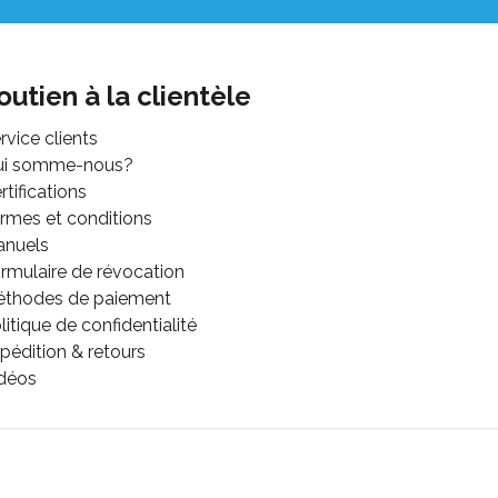
outien à la clientèle
rvice clients
ui somme-nous?
rtifications
rmes et conditions
anuels
rmulaire de révocation
thodes de paiement
litique de confidentialité
pédition & retours
déos