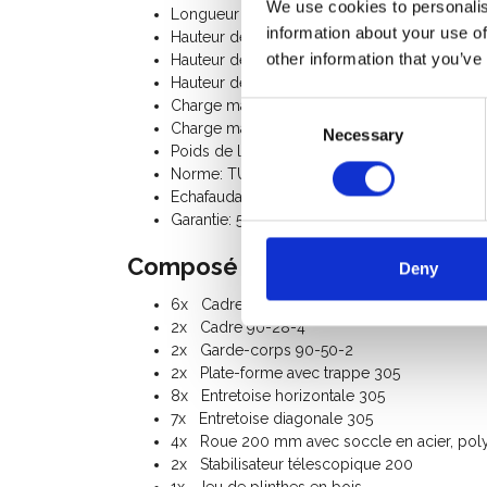
We use cookies to personalis
Longueur de l'échafaudage: 3,05 m
information about your use of
Hauteur de travail: 9,20 m
other information that you’ve
Hauteur de la plate-forme: 7,20 m
Hauteur de l'échafaudage: 8,20 m
Charge maximale par plate-forme: 250 Kg
Consent
Charge maximale de l'échafaudage roulant: 
Necessary
Selection
Poids de l'échafaudage roulant: 190 Kg
Norme: TÜV-GS
Echafaudage Classe III (200 Kg/m²)
Garantie: 5 ans
Composé du kit:
Deny
6x Cadre 90-28-7
2x Cadre 90-28-4
2x Garde-corps 90-50-2
2x Plate-forme avec trappe 305
8x Entretoise horizontale 305
7x Entretoise diagonale 305
4x Roue 200 mm avec soccle en acier, poly
2x Stabilisateur télescopique 200
1x Jeu de plinthes en bois