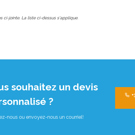
s ci-jointe. La liste ci-dessus s'applique.
us souhaitez un devis
+
rsonnalisé ?
ez-nous ou envoyez-nous un courriel!