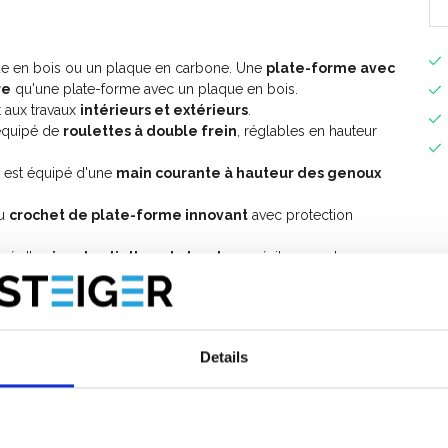
ue en bois ou un plaque en carbone. Une
plate-forme avec
re
qu'une plate-forme avec un plaque en bois.
 aux travaux
intérieurs et extérieurs
.
 équipé de
roulettes à double frein
, réglables en hauteur
 est équipé d'une
main courante à hauteur des genoux
au
crochet de plate-forme innovant
avec protection
ipé d'un
jeu de plinthes
de bord
pour éviter que des
te-forme.
esoin de 4
stabilisateurs
.
émentaires, vous pouvez étendre cet échafaudage roulant
 travail de 10 mètres.
Details
t universel ASC
.