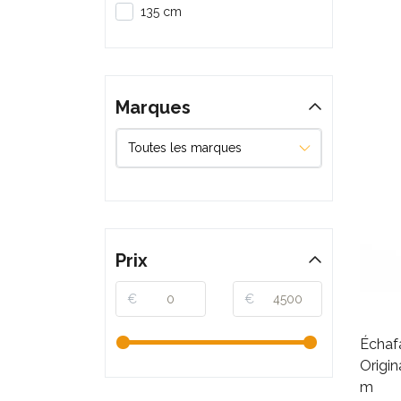
135 cm
Marques
Prix
€
€
Échaf
Origin
m