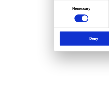
Consent
Necessary
Selection
Échaf
Pro do
hauteu
€3.7
Deny