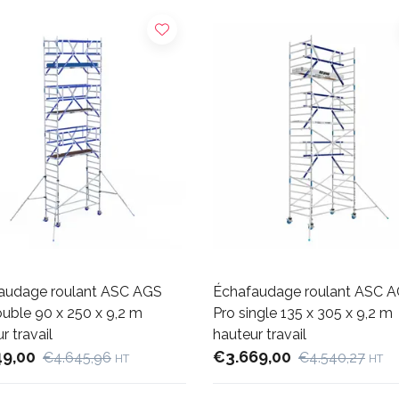
audage roulant ASC AGS
Échafaudage roulant ASC 
uble 90 x 250 x 9,2 m
Pro single 135 x 305 x 9,2 m
r travail
hauteur travail
49,00
€3.669,00
€4.645,96
€4.540,27
HT
HT