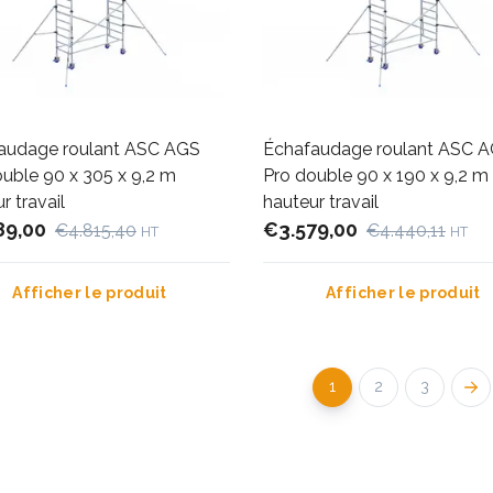
audage roulant ASC AGS
Échafaudage roulant ASC 
uble 90 x 305 x 9,2 m
Pro double 90 x 190 x 9,2 m
r travail
hauteur travail
89,00
€3.579,00
€4.815,40
€4.440,11
HT
HT
Afficher le produit
Afficher le produit
1
2
3