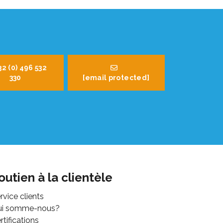
32 (0) 496 532
330
[email protected]
outien à la clientèle
rvice clients
ui somme-nous?
rtifications