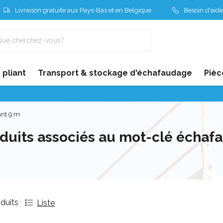
Livraison gratuite aux Pays-Bas et en Belgique
Besoin d'aide
pliant
Transport & stockage d'échafaudage
Pièc
ant 9 m
duits associés au mot-clé échaf
duits
Liste