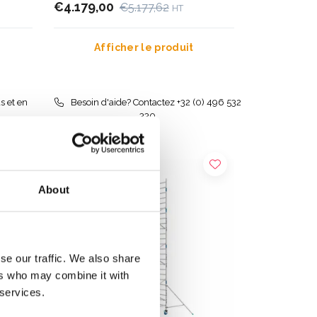
€4.179,00
€5.177,62
HT
Afficher le produit
s et en
Besoin d'aide? Contactez +32 (0) 496 532
330
About
se our traffic. We also share
ers who may combine it with
 services.