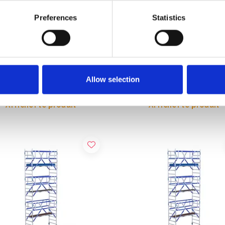
Preferences
Statistics
audage roulant ASC AGS
Échafaudage roulant EuroSc
uble 75 x 305 x 9,2 m
Original 135x190 hauteur trav
r travail
m
89,00
€2.849,00
€4.696,62
€3.532,43
HT
HT
Allow selection
Afficher le produit
Afficher le produit