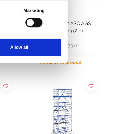
Marketing
affold
Échafaudage roulant ASC AGS
ail 9,2
Pro single 135 x 250 x 9,2 m
hauteur travail
€3.489,00
€4.327,73
HT
Allow all
Afficher le produit