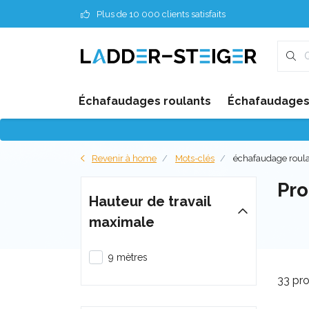
Plus de 10 000 clients satisfaits
Échafaudages roulants
Échafaudages 
Revenir à home
Mots-clés
échafaudage roul
Pro
Hauteur de travail
maximale
9 mètres
33 pro