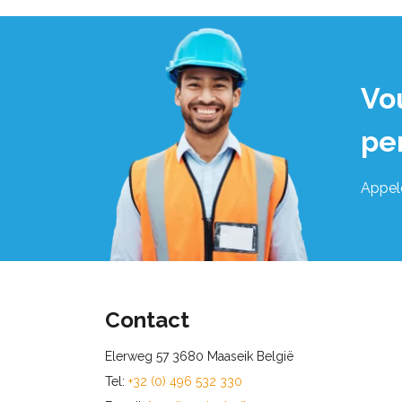
Vo
pe
Appel
Contact
Elerweg 57 3680 Maaseik België
Tel:
+32 (0) 496 532 330