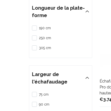
Longueur de la plate-
forme
190 cm
250 cm
305 cm
Largeur de
l'échafaudage
Échaf
Pro do
hauteu
75 cm
€3.7
90 cm