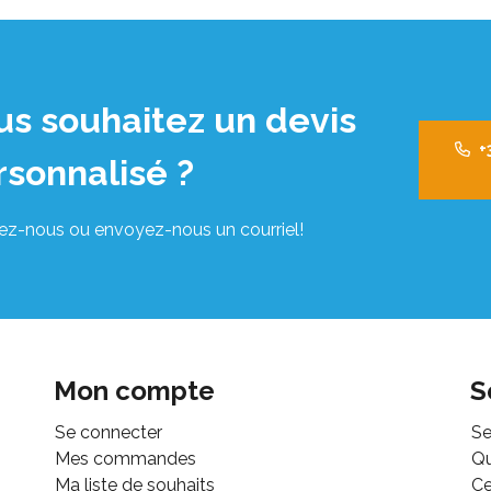
us souhaitez un devis
+
rsonnalisé ?
ez-nous ou envoyez-nous un courriel!
Mon compte
S
Se connecter
Se
Mes commandes
Q
Ma liste de souhaits
Ce