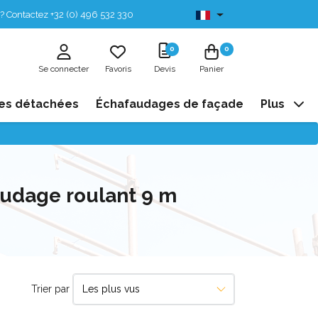
? Contactez +32 (0) 496 532 330
Disponibles de stock
0
0
Se connecter
Favoris
Devis
Panier
es détachées
Échafaudages de façade
Plus
audage roulant 9 m
Trier par