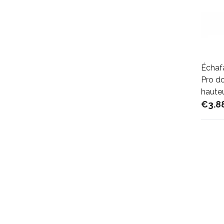
Échaf
Pro do
hauteu
€3.8