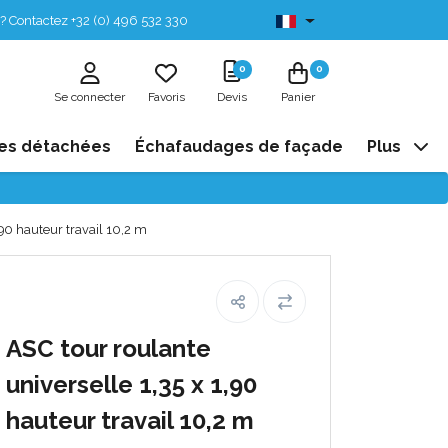
? Contactez +32 (0) 496 532 330
Disponibles de stock
0
0
Se connecter
Favoris
Devis
Panier
es détachées
Échafaudages de façade
Plus
,90 hauteur travail 10,2 m
ASC tour roulante
universelle 1,35 x 1,90
hauteur travail 10,2 m