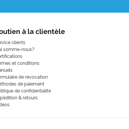
outien à la clientèle
rvice clients
ui somme-nous?
rtifications
rmes et conditions
anuels
rmulaire de révocation
thodes de paiement
litique de confidentialité
pédition & retours
déos