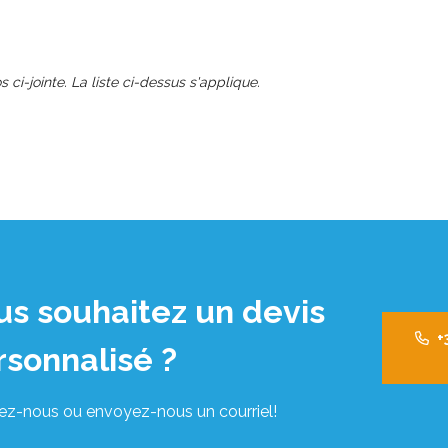
s ci-jointe. La liste ci-dessus s'applique.
us souhaitez un devis
+
rsonnalisé ?
ez-nous ou envoyez-nous un courriel!