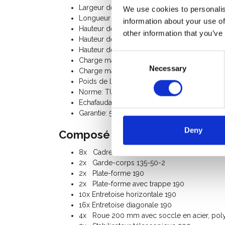
Largeur de l'échafaudage: 1,35 m
We use cookies to personalis
Longueur de l'échafaudage: 1,90 m
information about your use of
Hauteur de travail: 10,20 m
other information that you’ve
Hauteur de la plate-forme: 8,20 m
Hauteur de l'échafaudage: 9,20 m
Consent
Charge maximale par plate-forme: 250 Kg
Necessary
Selection
Charge maximale de l'échafaudage roulant: 
Poids de l'échafaudage roulant: 236 Kg
Norme: TÜV-GS
Echafaudage Classe III (200 Kg/m²)
Garantie: 5 ans
Deny
Composé du kit:
8x Cadre 135-28-7
2x Garde-corps 135-50-2
2x Plate-forme 190
2x Plate-forme avec trappe 190
10x Entretoise horizontale 190
16x Entretoise diagonale 190
4x Roue 200 mm avec soccle en acier, poly