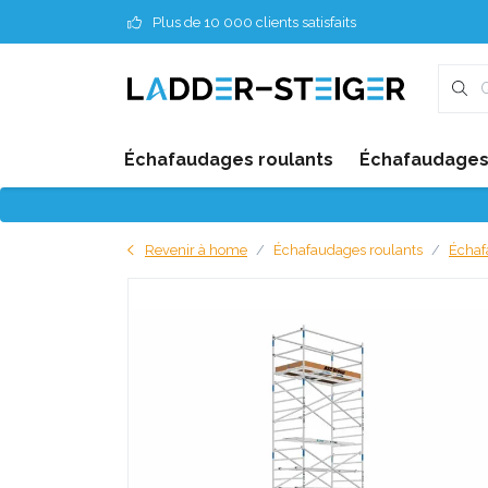
Plus de 10 000 clients satisfaits
Échafaudages roulants
Échafaudages 
Revenir à home
Échafaudages roulants
Échaf