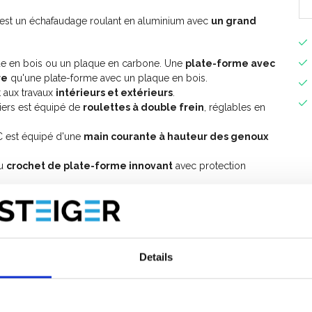
est un échafaudage roulant en aluminium avec
un grand
ue en bois ou un plaque en carbone. Une
plate-forme avec
re
qu'une plate-forme avec un plaque en bois.
 aux travaux
intérieurs et extérieurs
.
iers est équipé de
roulettes à double frein
, réglables en
C est équipé d'une
main courante à hauteur des genoux
au
crochet de plate-forme innovant
avec protection
ipé d'un
jeu de plinthes
de bord
pour éviter que des
te-forme.
esoin de 4
stabilisateurs
.
plémentaires
, vous pouvez étendre cet échafaudage roulant
 travail de 14 mètres.
Details
t universel ASC
ici