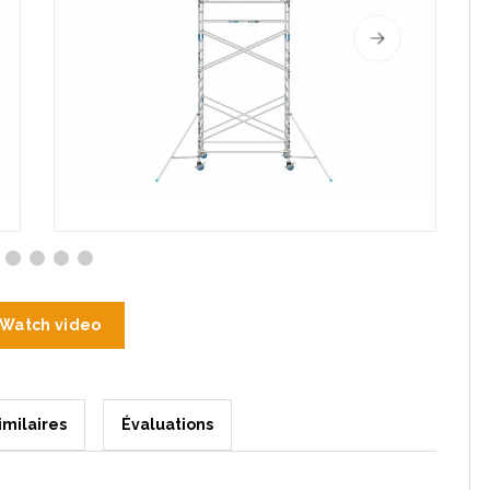
Watch video
imilaires
Évaluations