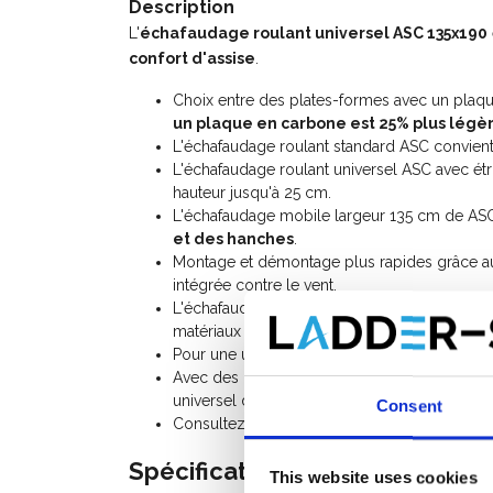
Description
L'
échafaudage roulant universel ASC 135x190
confort d'assise
.
Choix entre des plates-formes avec un plaq
un plaque en carbone est 25% plus légè
L'échafaudage roulant standard ASC convient
L'échafaudage roulant universel ASC avec étr
hauteur jusqu'à 25 cm.
L'échafaudage mobile largeur 135 cm de AS
et des hanches
.
Montage et démontage plus rapides grâce 
intégrée contre le vent.
L'échafaudage roulant universel ASC est équ
matériaux ou des outils ne tombent de la pla
Pour une utilisation autonome, vous aurez b
Avec des
pièces d'échafaudage roulant sup
universel de 135 cm de large à une hauteur de
Consent
Consultez le
manuel de l'échafaudage roulan
Spécifications:
This website uses cookies