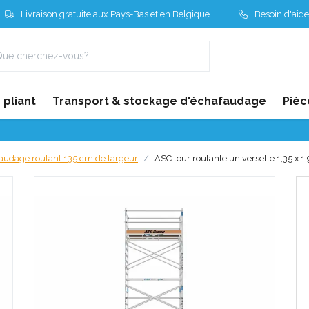
Livraison gratuite aux Pays-Bas et en Belgique
Besoin d'aide
pliant
Transport & stockage d'échafaudage
Pièc
audage roulant 135 cm de largeur
ASC tour roulante universelle 1,35 x 1