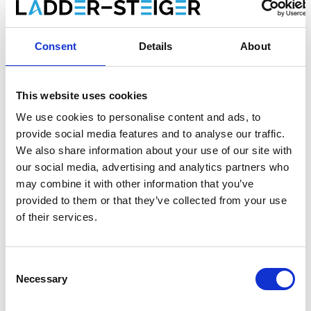
Enregistrer comme favori
Consent
Details
About
This website uses cookies
Informations sur le produit
Produits similaires
We use cookies to personalise content and ads, to
provide social media features and to analyse our traffic.
We also share information about your use of our site with
Description
our social media, advertising and analytics partners who
L'
échafaudage roulant universel ASC 135x305
est un
may combine it with other information that you’ve
échafaudage roulant en aluminium avec
un grand confort
provided to them or that they’ve collected from your use
d'assise
.
of their services.
Choix entre des plates-formes avec un plaque en bois ou
un plaque en carbone. Une
plate-forme avec un
Consent
plaque en carbone est 25% plus légère
qu'une plate-
Necessary
Selection
forme avec un plaque en bois.
L'échafaudage roulant standard ASC convient aux travaux