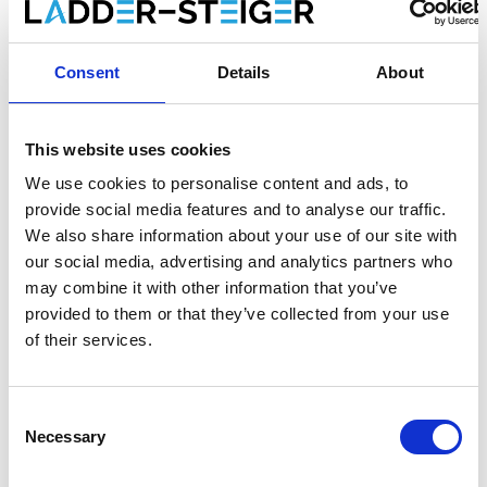
Enregistrer comme favori
Consent
Details
About
This website uses cookies
Informations sur le produit
Produits similaires
We use cookies to personalise content and ads, to
provide social media features and to analyse our traffic.
We also share information about your use of our site with
Description
our social media, advertising and analytics partners who
L'
échafaudage roulant universel ASC 135x305
est un
may combine it with other information that you’ve
échafaudage roulant en aluminium avec
un grand confort
provided to them or that they’ve collected from your use
d'assise
.
of their services.
Choix entre des plates-formes avec un plaque en bois ou
un plaque en carbone. Une
plate-forme avec un
Consent
plaque en carbone est 25% plus légère
qu'une plate-
Necessary
Selection
forme avec un plaque en bois.
L'échafaudage roulant standard ASC convient aux travaux