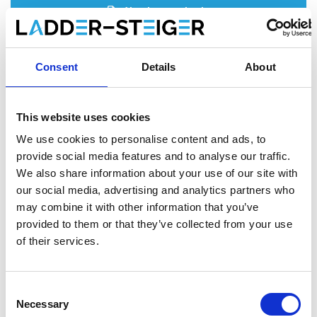
Ajouter au devis
Enregistrer comme favori
Consent
Details
About
This website uses cookies
Informations sur le produit
Produits similaires
We use cookies to personalise content and ads, to
provide social media features and to analyse our traffic.
We also share information about your use of our site with
our social media, advertising and analytics partners who
Description
may combine it with other information that you’ve
L'
échafaudage roulant ASC AGS (Advantaged Guardrail
provided to them or that they’ve collected from your use
System)
répond à la nouvelle norme. Depuis le 1er janvier 2018,
of their services.
il est obligatoire de toujours disposer d'une main courante
lorsqu'on accède à la plate-forme suivante d'un échafaudage
roulant. Avec cet échafaudage roulant AGS, une main courante
Consent
est toujours présente avant de monter.
Necessary
Selection