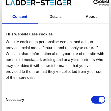
Enregistrer comme favori
Consent
Details
About
This website uses cookies
Informations sur le produit
Produits similaires
We use cookies to personalise content and ads, to
provide social media features and to analyse our traffic.
We also share information about your use of our site with
Description
our social media, advertising and analytics partners who
L'
échafaudage roulant universel ASC 135x305
est un
may combine it with other information that you’ve
échafaudage roulant en aluminium avec
un grand confort
provided to them or that they’ve collected from your use
d'assise
.
of their services.
Choix entre des plates-formes avec un plaque en bois ou
un plaque en carbone. Une
plate-forme avec un
Consent
plaque en carbone est 25% plus légère
qu'une plate-
Necessary
Selection
forme avec un plaque en bois.
L'échafaudage roulant standard ASC convient aux travaux