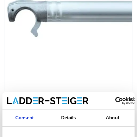
Échafaudage entretoise
Consent
Details
About
horizontale 140 cm