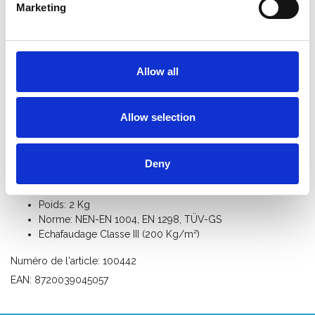
Marketing
Informations sur le produit
Produits similaires
Allow all
Description
Allow selection
Lisse horizontale pour des échafaudages roulant ou pliant avec
longueur de plate-forme 140 cm.
Spécifications:
Deny
Matériel: aluminium, section des tubes 50,8 mm
Poids: 2 Kg
Norme: NEN-EN 1004, EN 1298, TÜV-GS
Echafaudage Classe III (200 Kg/m²)
Numéro de l'article: 100442
EAN: 8720039045057