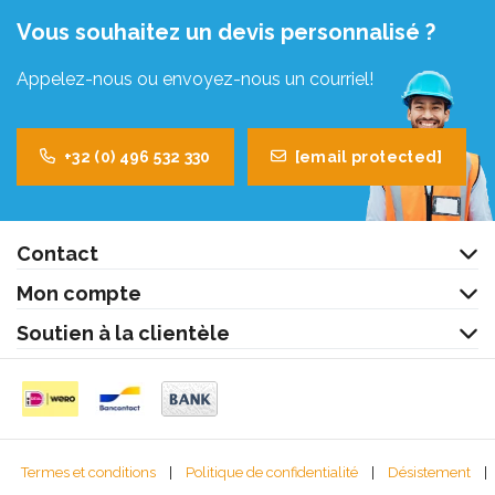
Vous souhaitez un devis personnalisé ?
Appelez-nous ou envoyez-nous un courriel!
+32 (0) 496 532 330
[email protected]
Contact
Mon compte
Soutien à la clientèle
Termes et conditions
|
Politique de confidentialité
|
Désistement
|