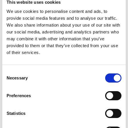
This website uses cookies
Faire un choix:
*
We use cookies to personalise content and ads, to
provide social media features and to analyse our traffic.
We also share information about your use of our site with
€49,00
HT
our social media, advertising and analytics partners who
€59,29
TTC
may combine it with other information that you’ve
Livraison gratuite en 1-3 jours ouvrables, ou ramasser à
provided to them or that they’ve collected from your use
Maaseik (contactez le service clientèle)
of their services.
Consent
Necessary
Selection
Ajouter au panier
Preferences
Ajouter au devis
Enregistrer comme favori
Statistics