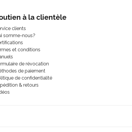
outien à la clientèle
rvice clients
ui somme-nous?
rtifications
rmes et conditions
anuels
rmulaire de révocation
thodes de paiement
litique de confidentialité
pédition & retours
déos