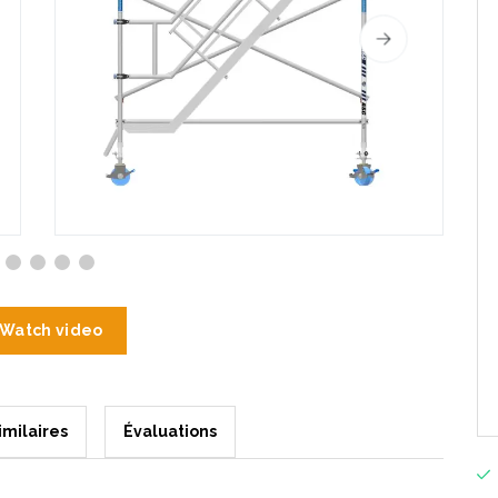
Watch video
imilaires
Évaluations