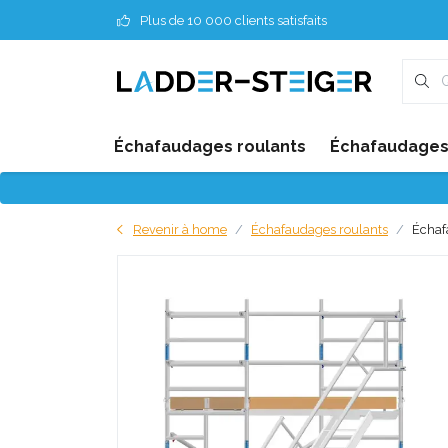
Plus de 10 000 clients satisfaits
Échafaudages roulants
Échafaudages 
Revenir à home
Échafaudages roulants
Échaf