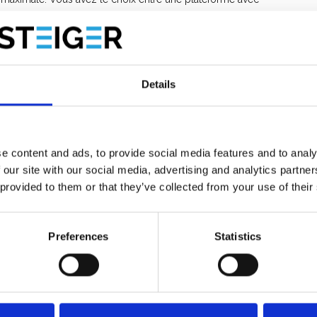
à 25 % plus léger. Les roues à double frein assurent une
r jusqu’à 25 cm, ce qui permet de travailler en toute sécurité
r peut être facilement étendue.
Details
té, la facilité d’utilisation et la durabilité. La combinaison
haute qualité rend cet échafaudage idéal pour un usage
e content and ads, to provide social media features and to analy
 our site with our social media, advertising and analytics partn
 provided to them or that they’ve collected from your use of their
lier
Preferences
Statistics