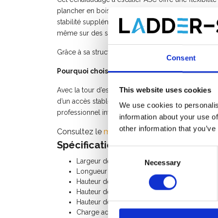
plancher en bois ou un plancher en carbone, jusqu’
stabilité supplémentaire et sont réglables en hauteu
même sur des surfaces irrégulières.
Grâce à sa structure modulaire, cette tour d’escalie
Consent
Pourquoi choisir la tour d’escalier ASC ?
This website uses cookies
Avec la tour d’escalier ASC, vous optez pour la sécuri
d’un accès stable par escalier et de matériaux de 
We use cookies to personalis
professionnel intensif.
information about your use of
other information that you’ve
Consultez le
manuel de l'échafaudage d'esca
Spécifications:
Consent
Largeur de l'échafaudage: 1,35 m
Necessary
Selection
Longueur de l'échafaudage: 1,90 m
Hauteur de travail: 4,20 m
Hauteur de la plate-forme: 2,20 m
Hauteur de l'échafaudage: 3,20 m
Charge admissible par plancher: 250 Kg