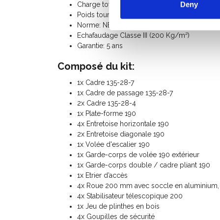
Deny
Charge totale admissible: 750 Kg
Poids tour d’escalier: 125 Kg
Norme: NEN-EN 1004, EN 1298, TÜV-GS
Echafaudage Classe III (200 Kg/m²)
Garantie: 5 ans
Composé du kit:
1x Cadre 135-28-7
1x Cadre de passage 135-28-7
2x Cadre 135-28-4
1x Plate-forme 190
4x Entretoise horizontale 190
2x Entretoise diagonale 190
1x Volée d'escalier 190
1x Garde-corps de volée 190 extérieur
1x Garde-corps double / cadre pliant 190
1x Etrier d’accès
4x Roue 200 mm avec soccle en aluminium, n
4x Stabilisateur télescopique 200
1x Jeu de plinthes en bois
4x Goupilles de sécurité