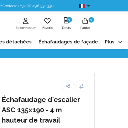
? Contactez +32 (0) 496 532 330
Disponibles de stock
0
0
Se connecter
Favoris
Devis
Panier
es détachées
Échafaudages de façade
Plus
Échafaudage d'escalier
ASC 135x190 - 4 m
hauteur de travail