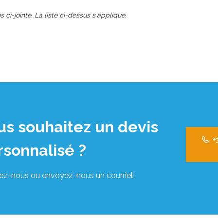
s ci-jointe. La liste ci-dessus s'applique.
us souhaitez un devis
+
rsonnalisé ?
ez-nous ou envoyez-nous un courriel!