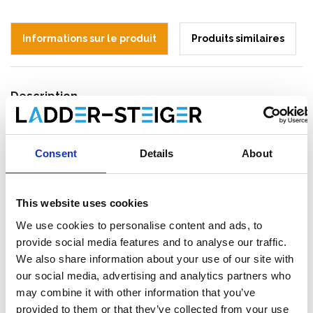
Informations sur le produit
Produits similaires
Description
Échafaudage d’escalier ASC 135 x 250
cm – Hauteur de travail 4 mètres
Consent
Details
About
Travailler en hauteur en toute sécurité et
efficacité
This website uses cookies
La
tour d’escalier ASC hauteur de travail 4 mètres
est la
We use cookies to personalise content and ads, to
solution idéale pour travailler en hauteur de manière sûre, rapide
provide social media features and to analyse our traffic.
et ergonomique. Grâce à sa construction robuste en aluminium
We also share information about your use of our site with
et à ses escaliers intégrés, vous pouvez déplacer facilement le
our social media, advertising and analytics partners who
matériel et le personnel vers des niveaux plus élevés. Idéale
may combine it with other information that you’ve
pour un usage professionnel sur les chantiers, lors
d’événements et dans des environnements accessibles au
provided to them or that they’ve collected from your use