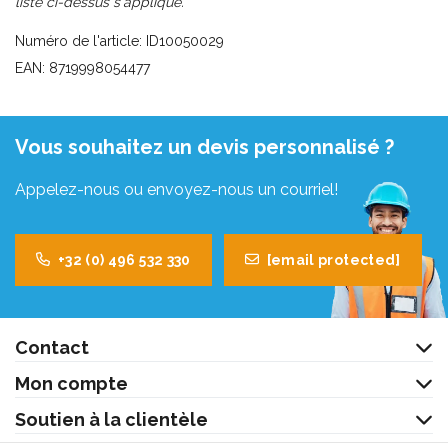
liste ci-dessus s'applique.
Numéro de l'article: ID10050029
EAN: 8719998054477
Vous souhaitez un devis personnalisé ?
Appelez-nous ou envoyez-nous un courriel!
+32 (0) 496 532 330
[email protected]
Contact
Mon compte
Soutien à la clientèle