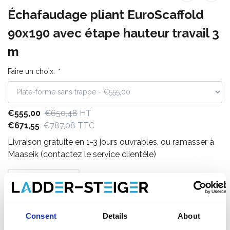
Échafaudage pliant EuroScaffold
90x190 avec étape hauteur travail 3
m
Faire un choix:
*
€555,00
€650,48
HT
€671,55
€787,08
TTC
Livraison gratuite en 1-3 jours ouvrables, ou ramasser à
Maaseik (contactez le service clientèle)
Ajouter au panier
Consent
Details
About