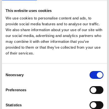
Ajouter au devis
This website uses cookies
Enregistrer comme favori
We use cookies to personalise content and ads, to
provide social media features and to analyse our traffic.
We also share information about your use of our site with
our social media, advertising and analytics partners who
may combine it with other information that you’ve
Informations sur le produit
Produits similaires
provided to them or that they’ve collected from your use
of their services.
Description
Consent
L'
échafaudage pliant EuroScaffold 90x190
convient à tous
Necessary
Selection
les travaux en hauteur. Le cadre pliant est équipé de
connecteurs d'extension pour le rehaussement de la hauteur.
L'échafaudage d'intérieur EuroScaffold est extensible jusqu'à une
Preferences
hauteur de travail de 7,50 m.
Les échelons horizontaux des unités pliantes sont dotés d'un
Statistics