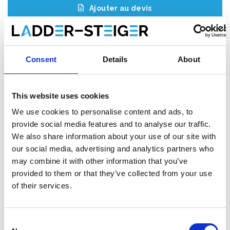
Ajouter au devis
Enregistrer comme favori
Consent
Details
About
This website uses cookies
Informations sur le produit
Produits similaires
We use cookies to personalise content and ads, to
provide social media features and to analyse our traffic.
We also share information about your use of our site with
Description
our social media, advertising and analytics partners who
L'
échafaudage roulant ASC AGS (Advantaged Guardrail
may combine it with other information that you’ve
System)
répond à la nouvelle norme. Depuis le 1er janvier 2018,
provided to them or that they’ve collected from your use
il est obligatoire de toujours disposer d'une main courante
of their services.
lorsqu'on accède à la plate-forme suivante d'un échafaudage
roulant. Avec cet échafaudage roulant AGS, une main courante
est toujours présente avant de monter.
Consent