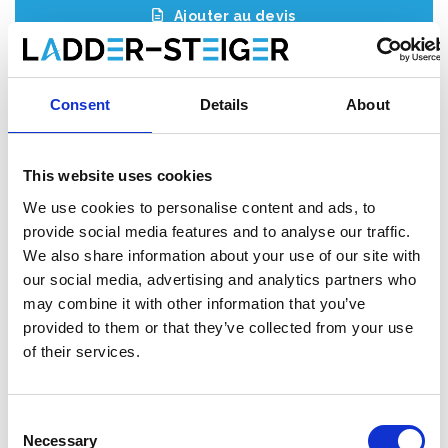
Ajouter au devis
Enregistrer comme favori
Consent
Details
About
This website uses cookies
Informations sur le produit
Produits similaires
We use cookies to personalise content and ads, to
provide social media features and to analyse our traffic.
We also share information about your use of our site with
Description
our social media, advertising and analytics partners who
L'
échafaudage roulant ASC AGS (Advantaged Guardrail
may combine it with other information that you’ve
System)
répond à la nouvelle norme. Depuis le 1er janvier 2018,
provided to them or that they’ve collected from your use
il est obligatoire de toujours disposer d'une main courante
of their services.
lorsqu'on accède à la plate-forme suivante d'un échafaudage
roulant. Avec cet échafaudage roulant AGS, une main courante
est toujours présente avant de monter.
Consent
Necessary
Selection