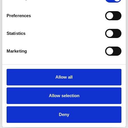
Les plates-formes sont disponibles avec un tablier en
bois ou en carbone. Les
plateaux en carbone sont 25 %
plus légers
que les plateaux en bois.
Preferences
L'échafaudage roulant AGS Pro convient aux travaux
intérieurs et extérieurs
.
L'échafaudage roulant avec garde-corps avant est équipé
Statistics
de série de
roues à double frein
, réglables en hauteur
jusqu'à 25 cm.
Cet échafaudage roulant professionnel de ASC est équipé
Marketing
d'une
main courante à hauteur des genoux et des
hanches
à chaque niveau.
Avec des
composants d'échafaudage
supplémentaires,
vous pouvez étendre cet échafaudage mobile jusqu'à une
Allow all
hauteur de travail de 14 mètres.
Comment monter un échafaudage
Allow selection
mobile avec garde-corps avant?
Regardez la vidéo d'instructions (watch video) pour le montage
Deny
de
l'échafaudage mobile ASC AGS PRO
135x190
avec
garde-corps avant
, ou consultez le
manuel d'instructions