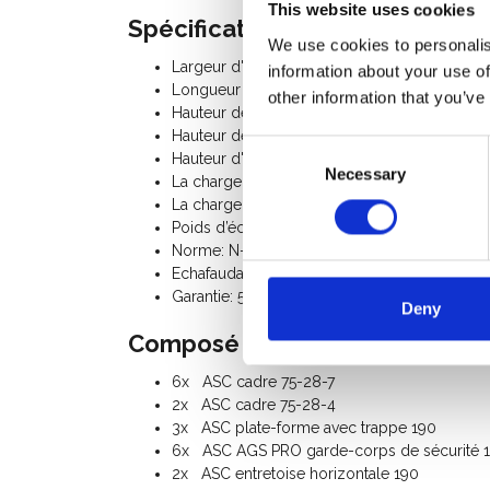
This website uses cookies
Spécifications:
We use cookies to personalis
Largeur d'échafaudage: 0,75 m
information about your use of
Longueur d'échafaudage: 1,90 m
other information that you’ve
Hauteur de travail: 8,20 m
Hauteur de plate-forme: 6,20 m
Consent
Hauteur d'échafaudage: 7,20 m
Necessary
Selection
La charge admissible par plancher: 250 Kg
La charge totale admissible par l’échafaudag
Poids d’échafaudage: 157 Kg
Norme: N-EN1004-3, EN 1298, TÜV-GS, usag
Echafaudage Classe III (200 Kg/m²)
Garantie: 5 ans
Deny
Composé du kit:
6x ASC cadre 75-28-7
2x ASC cadre 75-28-4
3x ASC plate-forme avec trappe 190
6x ASC AGS PRO garde-corps de sécurité 
2x ASC entretoise horizontale 190