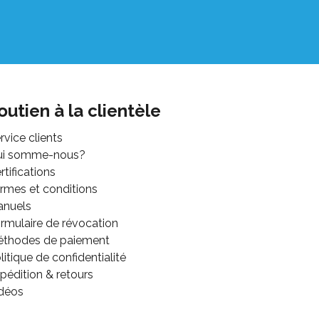
outien à la clientèle
rvice clients
ui somme-nous?
rtifications
rmes et conditions
anuels
rmulaire de révocation
thodes de paiement
litique de confidentialité
pédition & retours
déos