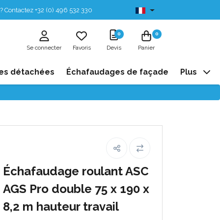
? Contactez +32 (0) 496 532 330
Disponibles de stock
0
0
Se connecter
Favoris
Devis
Panier
es détachées
Échafaudages de façade
Plus
Échafaudage roulant ASC
AGS Pro double 75 x 190 x
8,2 m hauteur travail