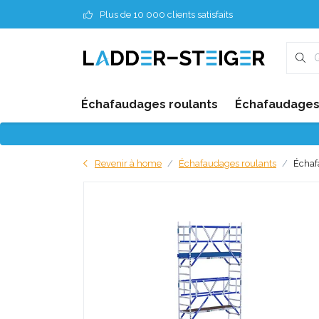
Plus de 10 000 clients satisfaits
Échafaudages roulants
Échafaudages 
Revenir à home
Échafaudages roulants
Échaf