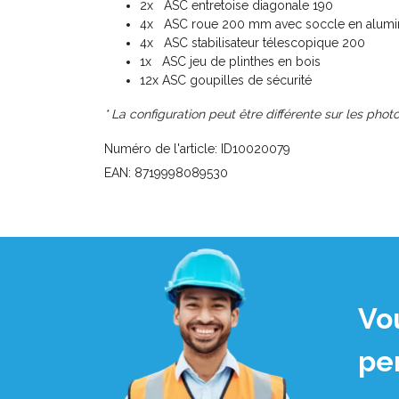
2x ASC entretoise diagonale 190
4x ASC roue 200 mm avec soccle en alumini
4x ASC stabilisateur télescopique 200
1x ASC jeu de plinthes en bois
12x ASC goupilles de sécurité
* La configuration peut être différente sur les photo
Numéro de l'article: ID10020079
EAN: 8719998089530
Vo
pe