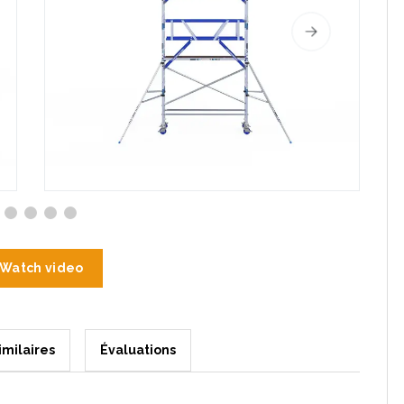
Watch video
imilaires
Évaluations