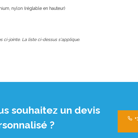
um, nylon (réglable en hauteur)
s ci-jointe. La liste ci-dessus s'applique.
us souhaitez un devis
+
rsonnalisé ?