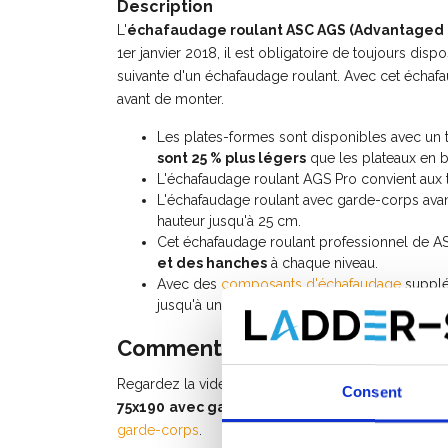
Description
L'
échafaudage roulant ASC AGS (Advantaged 
1er janvier 2018, il est obligatoire de toujours di
suivante d'un échafaudage roulant. Avec cet échaf
avant de monter.
Les plates-formes sont disponibles avec un 
sont 25 % plus légers
que les plateaux en b
L'échafaudage roulant AGS Pro convient aux 
L'échafaudage roulant avec garde-corps avan
hauteur jusqu'à 25 cm.
Cet échafaudage roulant professionnel de A
et des hanches
à chaque niveau.
Avec des
composants d'échafaudage
supplé
jusqu'à une hauteur de travail de 10 mètres.
Comment monter un échafauda
Regardez la vidéo d'instructions (watch video) po
Consent
75x190
avec garde-corps avant
, ou consultez l
garde-corps
.