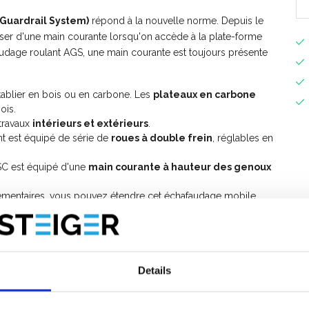
Guardrail System)
répond à la nouvelle norme. Depuis le
sposer d'une main courante lorsqu'on accède à la plate-forme
audage roulant AGS, une main courante est toujours présente
tablier en bois ou en carbone. Les
plateaux en carbone
ois.
travaux
intérieurs et extérieurs
.
t est équipé de série de
roues à double frein
, réglables en
SC est équipé d'une
main courante à hauteur des genoux
mentaires, vous pouvez étendre cet échafaudage mobile
ge mobile avec garde-corps avant?
ur le montage de
l'échafaudage mobile ASC AGS PRO
Details
e
manuel d'instructions d'échafaudage roulant AGS Pro avec