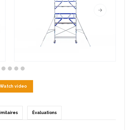
Watch video
imilaires
Évaluations