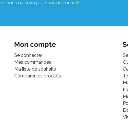
ez-nous ou envoyez-nous un courriel!
Mon compte
S
Se connecter
Se
Mes commandes
Q
Ma liste de souhaits
Ce
Comparer les produits
Te
M
Fo
Mé
Po
Ex
Vi