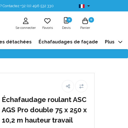
? Contactez +32 (0) 496 532 330
Disponibles de stock
0
0
Se connecter
Favoris
Devis
Panier
es détachées
Échafaudages de façade
Plus
Échafaudage roulant ASC
AGS Pro double 75 x 250 x
10,2 m hauteur travail