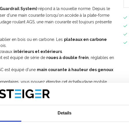
Guardrail System)
répond à la nouvelle norme. Depuis le
sposer d'une main courante lorsqu'on accède à la plate-forme
audage roulant AGS, une main courante est toujours présente
tablier en bois ou en carbone. Les
plateaux en carbone
ois.
travaux
intérieurs et extérieurs
.
t est équipé de série de
roues à double frein
, réglables en
SC est équipé d'une
main courante à hauteur des genoux
mentaires, vous pouvez étendre cet échafaudage mobile
ge mobile avec garde-corps avant?
ur le montage de
l'échafaudage mobile ASC AGS PRO
Details
e
manuel d'instructions d'échafaudage roulant AGS Pro avec