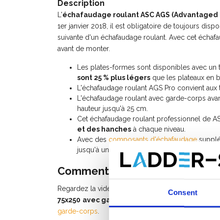
Description
L'
échafaudage roulant ASC AGS (Advantaged 
1er janvier 2018, il est obligatoire de toujours di
suivante d'un échafaudage roulant. Avec cet échaf
avant de monter.
Les plates-formes sont disponibles avec un 
sont 25 % plus légers
que les plateaux en b
L'échafaudage roulant AGS Pro convient aux 
L'échafaudage roulant avec garde-corps avan
hauteur jusqu'à 25 cm.
Cet échafaudage roulant professionnel de A
et des hanches
à chaque niveau.
Avec des
composants d'échafaudage
supplé
jusqu'à une hauteur de travail de 10 mètres.
Comment monter un échafauda
Regardez la vidéo d'instructions (watch video) po
Consent
75x250
avec garde-corps avant
, ou consultez l
garde-corps
.