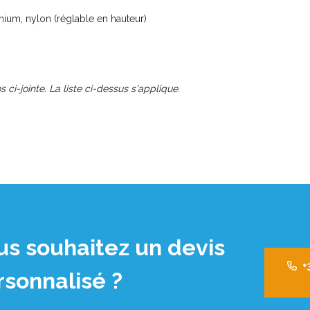
um, nylon (réglable en hauteur)
s ci-jointe. La liste ci-dessus s'applique.
us souhaitez un devis
+
rsonnalisé ?