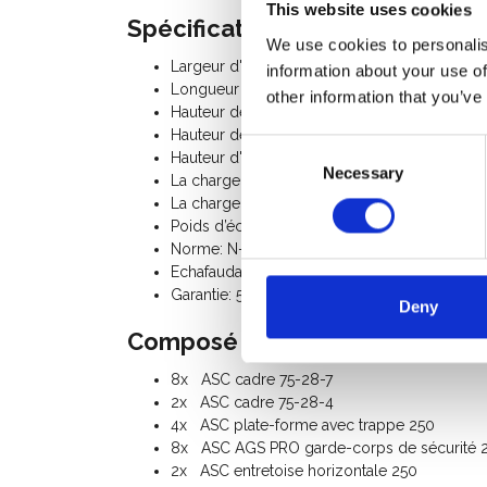
This website uses cookies
Spécifications:
We use cookies to personalis
Largeur d'échafaudage: 0,75 m
information about your use of
Longueur d'échafaudage: 2,50 m
other information that you’ve
Hauteur de travail: 10,20 m
Hauteur de plate-forme: 8,20 m
Consent
Hauteur d'échafaudage: 9,20 m
Necessary
Selection
La charge admissible par plancher: 250 Kg
La charge totale admissible par l’échafaudag
Poids d’échafaudage: 223 Kg
Norme: N-EN1004-3, EN 1298, TÜV-GS, usag
Echafaudage Classe III (200 Kg/m²)
Garantie: 5 ans
Deny
Composé du kit:
8x ASC cadre 75-28-7
2x ASC cadre 75-28-4
4x ASC plate-forme avec trappe 250
8x ASC AGS PRO garde-corps de sécurité 
2x ASC entretoise horizontale 250