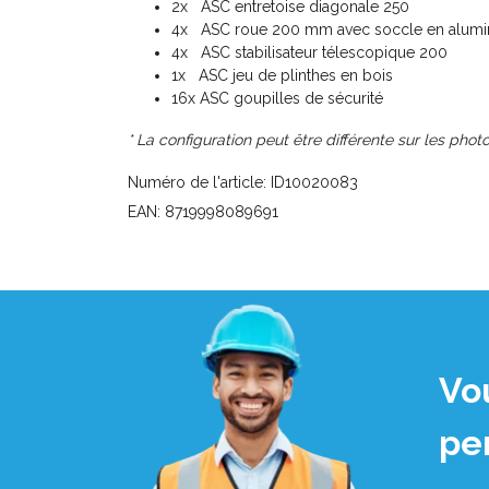
2x ASC entretoise diagonale 250
4x ASC roue 200 mm avec soccle en alumini
4x ASC stabilisateur télescopique 200
1x ASC jeu de plinthes en bois
16x ASC goupilles de sécurité
* La configuration peut être différente sur les photo
Numéro de l'article: ID10020083
EAN: 8719998089691
Vo
pe