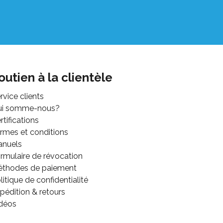
outien à la clientèle
rvice clients
ui somme-nous?
rtifications
rmes et conditions
anuels
rmulaire de révocation
thodes de paiement
litique de confidentialité
pédition & retours
déos