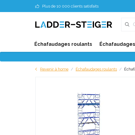
Plus de 10 000 clients satisfaits
Échafaudages roulants
Échafaudages 
Revenir à home
Échafaudages roulants
Échaf