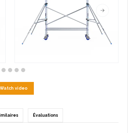
Watch video
imilaires
Évaluations