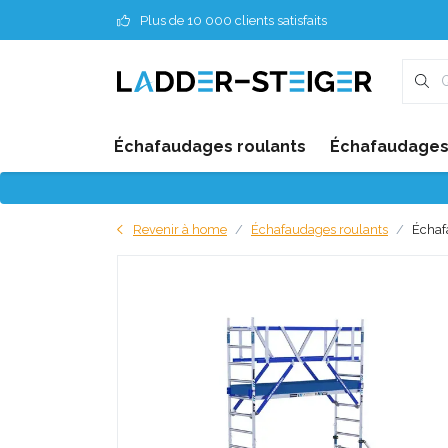
Plus de 10 000 clients satisfaits
Échafaudages roulants
Échafaudages 
Revenir à home
Échafaudages roulants
Échaf