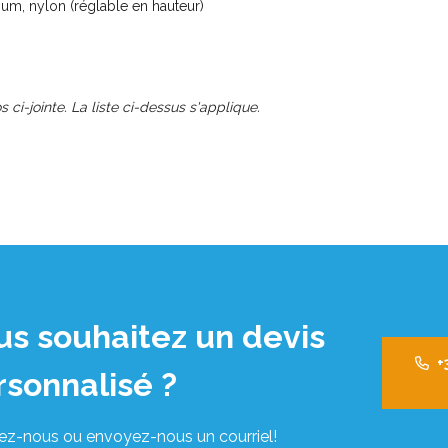
m, nylon (réglable en hauteur)
s ci-jointe. La liste ci-dessus s'applique.
us souhaitez un devis
+
rsonnalisé ?
ez-nous ou envoyez-nous un courriel!