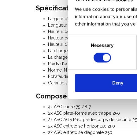
Spécifications:
We use cookies to personalis
information about your use of
Largeur d'échafaudage: 0,75 m
other information that you’ve
Longueur d'échafaudage: 2,50 m
Hauteur de travail: 5,20 m
Hauteur de plate-forme: 3,20 m
Consent
Hauteur d'échafaudage: 4,20 m
Necessary
Selection
La charge admissible par plancher: 250 Kg
La charge totale admissible par l’échafaudag
Poids d’échafaudage: 138 Kg
Norme: N-EN1004-3, EN 1298, TÜV-GS, usag
Echafaudage Classe III (200 Kg/m²)
Deny
Garantie: 5 ans
Composé du kit:
4x ASC cadre 75-28-7
2x ASC plate-forme avec trappe 250
2x ASC AGS PRO garde-corps de sécurité 2
2x ASC entretoise horizontale 250
2x ASC entretoise diagonale 250