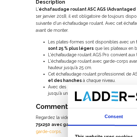
Description
L'
échafaudage roulant ASC AGS (Advantaged 
1er janvier 2018, il est obligatoire de toujours di
suivante d'un échafaudage roulant. Avec cet échaf
avant de monter.
Les plates-formes sont disponibles avec un 
sont 25 % plus légers
que les plateaux en b
L'échafaudage roulant AGS Pro convient aux 
L'échafaudage roulant avec garde-corps avan
hauteur jusqu'à 25 cm.
Cet échafaudage roulant professionnel de A
et des hanches
à chaque niveau.
Avec des
composants d'échafaudage
supplé
jusqu'à une hauteur de travail de 10 mètres.
Comment monter un échafauda
Consent
Regardez la vidéo d'instructions (watch video) po
75x250
avec garde-corps avant
, ou consultez l
garde-corps
.
This website uses cookies