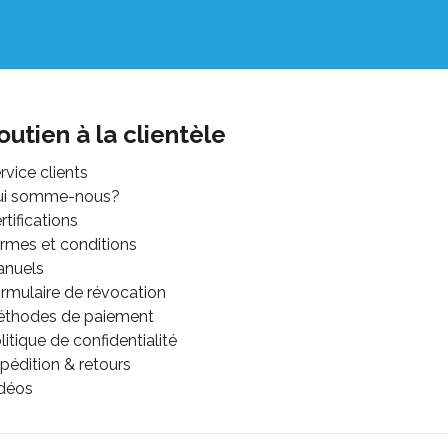
outien à la clientèle
rvice clients
ui somme-nous?
rtifications
rmes et conditions
anuels
rmulaire de révocation
thodes de paiement
litique de confidentialité
pédition & retours
déos