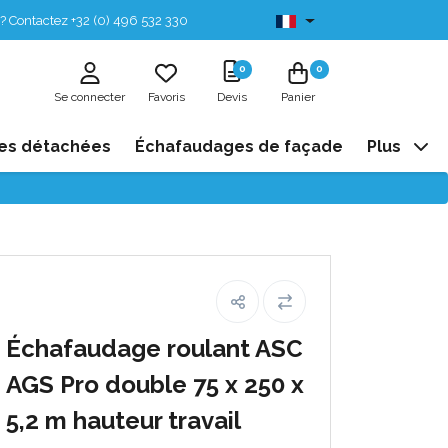
? Contactez +32 (0) 496 532 330
Disponibles de stock
0
0
Se connecter
Favoris
Devis
Panier
es détachées
Échafaudages de façade
Plus
Échafaudage roulant ASC
AGS Pro double 75 x 250 x
5,2 m hauteur travail