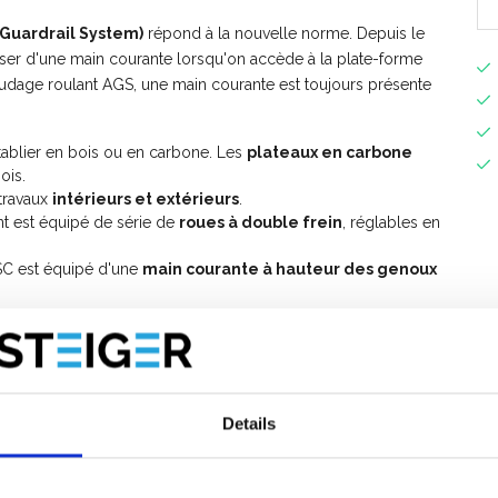
Guardrail System)
répond à la nouvelle norme. Depuis le
sposer d'une main courante lorsqu'on accède à la plate-forme
audage roulant AGS, une main courante est toujours présente
tablier en bois ou en carbone. Les
plateaux en carbone
ois.
travaux
intérieurs et extérieurs
.
t est équipé de série de
roues à double frein
, réglables en
SC est équipé d'une
main courante à hauteur des genoux
mentaires, vous pouvez étendre cet échafaudage mobile
ge mobile avec garde-corps avant?
Details
ur le montage de
l'échafaudage mobile ASC AGS PRO
e
manuel d'instructions d'échafaudage roulant AGS Pro avec