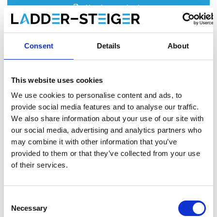
Ajouter au devis
Enregistrer comme favori
Consent
Details
About
This website uses cookies
Informations sur le produit
Produits similaires
We use cookies to personalise content and ads, to
provide social media features and to analyse our traffic.
We also share information about your use of our site with
our social media, advertising and analytics partners who
Description
may combine it with other information that you’ve
L'
échafaudage roulant ASC AGS (Advantaged Guardrail
provided to them or that they’ve collected from your use
System)
répond à la nouvelle norme. Depuis le 1er janvier 2018,
of their services.
il est obligatoire de toujours disposer d'une main courante
lorsqu'on accède à la plate-forme suivante d'un échafaudage
roulant. Avec cet échafaudage roulant AGS, une main courante
Consent
est toujours présente avant de monter.
Necessary
Selection