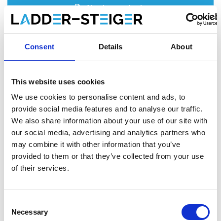
Ajouter au devis
Enregistrer comme favori
Consent
Details
About
This website uses cookies
Informations sur le produit
Produits similaires
We use cookies to personalise content and ads, to
provide social media features and to analyse our traffic.
We also share information about your use of our site with
our social media, advertising and analytics partners who
Description
may combine it with other information that you’ve
L'
échafaudage roulant ASC AGS (Advantaged Guardrail
provided to them or that they’ve collected from your use
System)
répond à la nouvelle norme. Depuis le 1er janvier 2018,
of their services.
il est obligatoire de toujours disposer d'une main courante
lorsqu'on accède à la plate-forme suivante d'un échafaudage
roulant. Avec cet échafaudage roulant AGS, une main courante
Consent
est toujours présente avant de monter.
Necessary
Selection