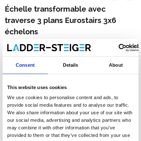
Échelle transformable avec
traverse 3 plans Eurostairs 3x6
échelons
Faites votre choix:
Échelle transformable avec traverse 3 plans
Consent
Details
About
Eurostairs 3x6 échelons
€395,00
€420,13
HT
This website uses cookies
€477,95
€508,36
TTC
We use cookies to personalise content and ads, to
Livraison gratuite en 1-3 jours ouvrables, ou ramasser à
provide social media features and to analyse our traffic.
Maaseik (contactez le service clientèle)
We also share information about your use of our site with
our social media, advertising and analytics partners who
may combine it with other information that you’ve
provided to them or that they’ve collected from your use