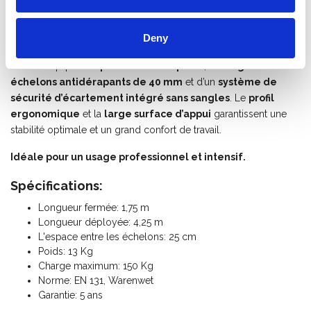
normes de sécurité les plus strictes. Utilisez cette
échelle à
trois plans
comme
échelle coulissante
sur la façade ou
Deny
mettez-la aussi facilement en
position A
.
Elle est équipée de
patins antidérapants
, de
larges
échelons antidérapants de 40 mm
et d’un
système de
sécurité d’écartement intégré sans sangles
. Le
profil
ergonomique
et la
large surface d’appui
garantissent une
stabilité optimale et un grand confort de travail.
Idéale pour un usage professionnel et intensif.
Spécifications:
Longueur fermée: 1,75 m
Longueur déployée: 4,25 m
L'espace entre les échelons: 25 cm
Poids: 13 Kg
Charge maximum: 150 Kg
Norme: EN 131, Warenwet
Garantie: 5 ans