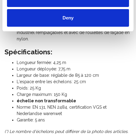
Les échelons sont cousus deux fois et sont bloqués dans
le profil de l'échelle.
Echelons avec une large surface de 30 mm en forme D et
Deny
avec profil antidérapant offre plus de confort de travail.
L'échelle est équipé avec des capuchons en caoutchouc
industriel remplaçables et avec de roulettes de façade en
nylon.
Spécifications:
Longueur fermée: 4,25 m
Longueur déployée: 7,75 m
Largeur de base: réglable de 85 à 120 cm
L'espace entre les échelons: 25 cm
Poids: 25 Kg
Charge maximum: 150 Kg
échelle non transformable
Norme: EN 131, NEN 2484, certification VGS et
Nederlandse warenwet
Garantie: 5 ans
(*) Le nombre d'échelons peut différer de la photo des articles.