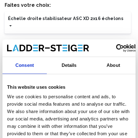
Faites votre choix:
Échelle droite stabilisateur ASC XD 2x16 échelons
€505,00
€566,78
HT
€611,05
€685,80
TTC
Livraison gratuite en 1-3 jours ouvrables, ou ramasser à
Consent
Details
About
Etten-Leur ou Maaseik (contactez le service clientèle)
This website uses cookies
We use cookies to personalise content and ads, to
Ajouter au panier
provide social media features and to analyse our traffic.
We also share information about your use of our site with
Ajouter au devis
our social media, advertising and analytics partners who
may combine it with other information that you’ve
Enregistrer comme favori
provided to them or that they’ve collected from your use