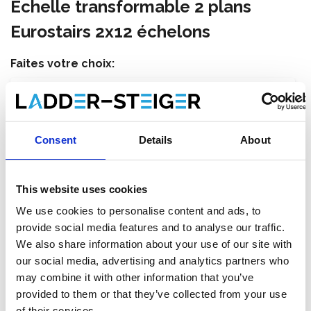
Échelle transformable 2 plans
Eurostairs 2x12 échelons
Faites votre choix:
Échelle transformable 2 plans Eurostairs 2x12
échelons
Consent
Details
About
€368,00
€388,62
HT
€445,28
€470,23
TTC
Livraison gratuite en 1-3 jours ouvrables, ou ramasser à
This website uses cookies
Maaseik (contactez le service clientèle)
We use cookies to personalise content and ads, to
provide social media features and to analyse our traffic.
We also share information about your use of our site with
our social media, advertising and analytics partners who
may combine it with other information that you’ve
Ajouter au panier
provided to them or that they’ve collected from your use
of their services.