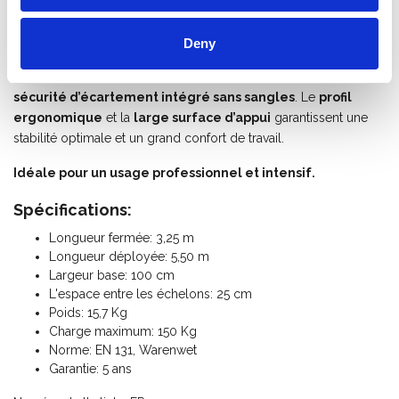
mettez-la aussi facilement en
position A
. L'échelle est équipée
en standard avec
roulettes de façade en nylon
.
Deny
Elle est équipée de
patins antidérapants
, de
larges
échelons antidérapants de 40 mm
et d’un
système de
sécurité d’écartement intégré sans sangles
. Le
profil
ergonomique
et la
large surface d’appui
garantissent une
stabilité optimale et un grand confort de travail.
Idéale pour un usage professionnel et intensif.
Spécifications:
Longueur fermée: 3,25 m
Longueur déployée: 5,50 m
Largeur base: 100 cm
L'espace entre les échelons: 25 cm
Poids: 15,7 Kg
Charge maximum: 150 Kg
Norme: EN 131, Warenwet
Garantie: 5 ans