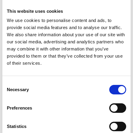
This website uses cookies
We use cookies to personalise content and ads, to
provide social media features and to analyse our traffic.
Informations sur le produit
Produits similaires
We also share information about your use of our site with
our social media, advertising and analytics partners who
may combine it with other information that you’ve
provided to them or that they’ve collected from your use
Description
of their services.
Échelle coulissante Solide 2×18 échelons
– type C
Consent
L’
échelle coulissante
Solide 2×18 barreaux
est une
échelle
Necessary
industrielle professionnelle
robuste et polyvalente, conçue
Selection
pour une utilisation intensive par les professionnels. Grâce à
la
barre stabilisatrice
, à la
large surface des barreaux
et à
Preferences
leur position horizontale
, cette échelle offre un confort de
travail optimal et une sécurité maximale.
Statistics
Cette
échelle
coulissante
à deux éléments
est entièrement