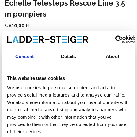
Échelle Telesteps Rescue Line 3,5
m pompiers
€810,00
HT
€980,10
TTC
Livraison gratuite en 1-3 jours ouvrables, ou ramasser à
Veghel, Drachten ou Maaseik (contactez le service
Consent
Details
About
clientèle)
This website uses cookies
We use cookies to personalise content and ads, to
Ajouter au panier
provide social media features and to analyse our traffic.
We also share information about your use of our site with
Ajouter au devis
our social media, advertising and analytics partners who
may combine it with other information that you’ve
Enregistrer comme favori
provided to them or that they’ve collected from your use
of their services.