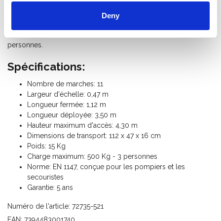
et les secouristes, qui est l'une des certifications les plus
Deny
difficiles à obtenir pour une échelle télescopique. Cela signifie
qu'il peut transporter des charges allant jusqu'à 500 kg ou 3
personnes.
Spécifications:
Nombre de marches: 11
Largeur d'échelle: 0,47 m
Longueur fermée: 1,12 m
Longueur déployée: 3,50 m
Hauteur maximum d'accès: 4,30 m
Dimensions de transport: 112 x 47 x 16 cm
Poids: 15 Kg
Charge maximum: 500 Kg - 3 personnes
Norme: EN 1147,
conçue pour les pompiers et les
secouristes
Garantie: 5 ans
Numéro de l'article: 72735-521
EAN: 7394483001740