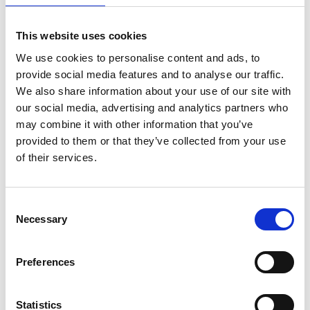
Liste
This website uses cookies
We use cookies to personalise content and ads, to
provide social media features and to analyse our traffic.
We also share information about your use of our site with
our social media, advertising and analytics partners who
may combine it with other information that you’ve
provided to them or that they’ve collected from your use
of their services.
Consent
Necessary
Échelle Telesteps Rescue
Échelle Telesteps Rescue
Selection
Line 4,1 m pompiers
Line 3,5 m pompiers
Preferences
€925,00
€810,00
HT
HT
Statistics