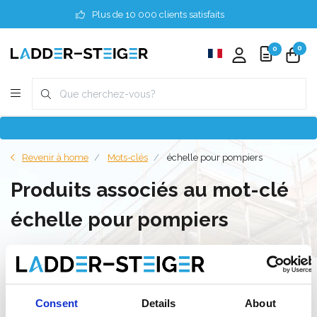
Plus de 10 000 clients satisfaits
0
0
Revenir à home
Mots-clés
échelle pour pompiers
Produits associés au mot-clé
échelle pour pompiers
Filter
Consent
Details
About