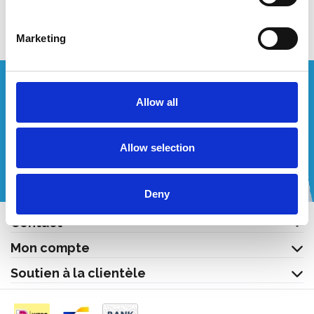
Afficher le produit
Afficher le produit
Marketing
Vous souhaitez un devis personnalisé ?
Allow all
Appelez-nous ou envoyez-nous un courriel!
Allow selection
+32 (0) 496 532 330
[email protected]
Deny
Contact
Mon compte
Soutien à la clientèle