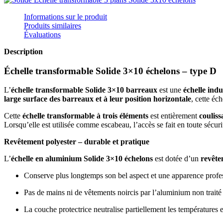
Informations sur le produit
Produits similaires
Évaluations
Description
Échelle transformable Solide 3×10 échelons – type D
L’
échelle
transfor
mable Solide 3×10 barreaux
est une
échelle indu
large surface des barreaux
et à leur position horizontale
, cette éc
Cette
échelle transformable à trois éléments
est entièrement
coulis
Lorsqu’elle est utilisée comme escabeau, l’accès se fait en toute sécuri
Revêtement polyester – durable et pratique
L’
échelle en aluminium Solide 3×10 échelons
est dotée d’un
revête
Conserve plus longtemps son bel aspect et une apparence profe
Pas de mains ni de vêtements noircis par l’aluminium non traité
La couche protectrice neutralise partiellement les températures 