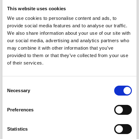
Faire un choix:
*
This website uses cookies
We use cookies to personalise content and ads, to
provide social media features and to analyse our traffic.
€52,00
HT
We also share information about your use of our site with
€62,92
TTC
our social media, advertising and analytics partners who
Livraison gratuite en 1-3 jours ouvrables, ou ramasser à
may combine it with other information that you’ve
Maaseik (contactez le service clientèle)
provided to them or that they’ve collected from your use
of their services.
Consent
Ajouter au panier
Necessary
Selection
Ajouter au devis
Preferences
Enregistrer comme favori
Statistics