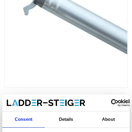
Échafaudage entretoise diagonale
Consent
Details
About
190 cm