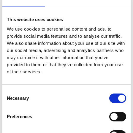
Euroscaffold garde-corps de
sécurité AGS Pro 190
This website uses cookies
We use cookies to personalise content and ads, to
Faire un choix:
*
provide social media features and to analyse our traffic.
We also share information about your use of our site with
our social media, advertising and analytics partners who
€182,00
HT
may combine it with other information that you’ve
€220,22
TTC
provided to them or that they’ve collected from your use
Livraison gratuite en 1-3 jours ouvrables, ou ramasser à
of their services.
Maaseik (contactez le service clientèle)
Consent
Necessary
Selection
Ajouter au panier
Preferences
Ajouter au devis