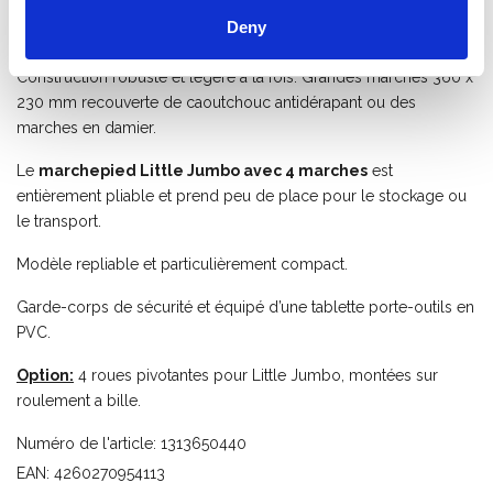
Deny
Un escabeau à marches profondes pour l'usage
professionnelle.
Construction robuste et légère à la fois. Grandes marches 360 x
230 mm recouverte de caoutchouc antidérapant ou des
marches en damier.
Le
marchepied Little Jumbo avec 4 marches
est
entièrement pliable et prend peu de place pour le stockage ou
le transport.
Modèle repliable et particulièrement compact.
Garde-corps de sécurité et équipé d’une tablette porte-outils en
PVC.
Option:
4 roues pivotantes pour Little Jumbo, montées sur
roulement a bille.
Numéro de l'article: 1313650440
EAN: 4260270954113