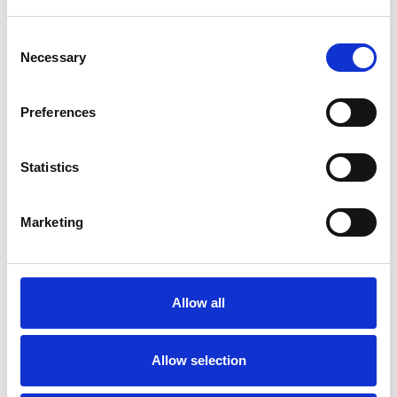
Ajouter au panier
Consent
Necessary
Selection
Ajouter au devis
Preferences
Enregistrer comme favori
Statistics
Marketing
Informations sur le produit
Produits similaires
Allow all
Description
Escabeau de sécurité Little Jumbo 4 marches avec
garde-corps,
confortables et remarquablement stables.
Allow selection
Un escabeau le plus sûr et le plus confortable pour tout travail.