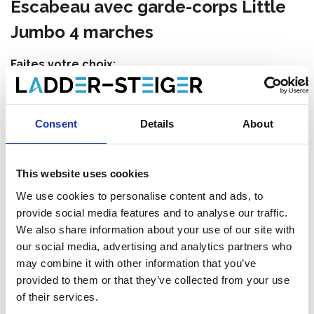
Escabeau avec garde-corps Little
Jumbo 4 marches
Faites votre choix:
Escabeau avec garde-corps Little Jumbo 4
marches
Consent
Details
About
Faire un choix:
*
This website uses cookies
We use cookies to personalise content and ads, to
€357,00
€377,00
HT
provide social media features and to analyse our traffic.
€431,97
€456,17
TTC
We also share information about your use of our site with
Livraison gratuite en 1-3 jours ouvrables, ou ramasser à
our social media, advertising and analytics partners who
Maaseik (contactez le service clientèle)
may combine it with other information that you’ve
provided to them or that they’ve collected from your use
of their services.