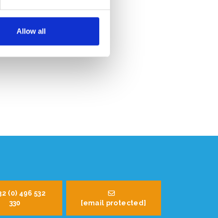
Allow all
32 (0) 496 532
330
[email protected]