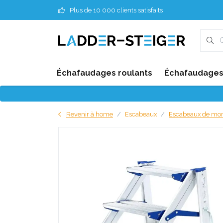
Plus de 10 000 clients satisfaits
Échafaudages roulants
Échafaudages 
Revenir à home
Escabeaux
Escabeaux de mo