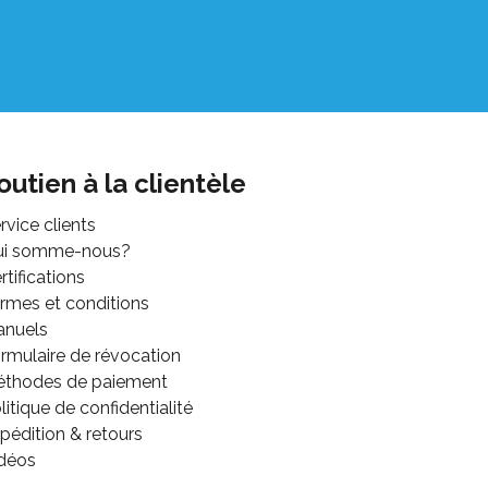
outien à la clientèle
rvice clients
ui somme-nous?
rtifications
rmes et conditions
anuels
rmulaire de révocation
thodes de paiement
litique de confidentialité
pédition & retours
déos