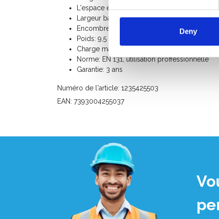
L'espace entre les marches: 23 cm
Largeur base: 60 cm
Encombrement au sol longueur: 82 cm
Deny
Poids: 9,5 Kg
Charge maximum: 150 Kg
Norme: EN 131, utilisation proffessionnelle
Garantie: 3 ans
Numéro de l'article: 1235425503
EAN: 7393004255037
Vo
pe