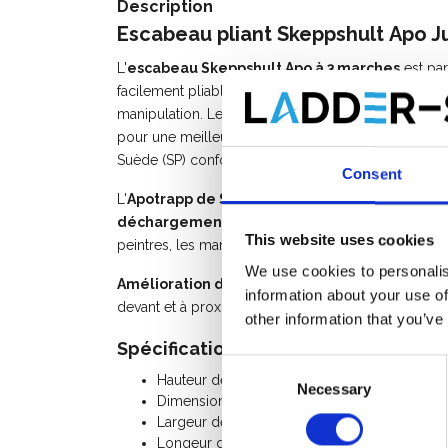
Description
Escabeau pliant
Skeppshult
Apo J
L'
escabeau Skeppshult Apo à 3 marches
est par
facilement pliable, facile à déplacer et compact à t
manipulation. Les marches laissent passer la saleté 
pour une meilleure adhérence. L'escalier a été testé
Suède (SP) conformément à la norme EN 131.
Consent
L'
Apotrapp de Skeppshult avec 3 marches
est l'
déchargement des camions
. La plate-forme est 
This website uses cookies
peintres, les marqueurs de fenêtres et les construc
We use cookies to personalis
Amélioration de la santé et de la sécurité au t
information about your use of
devant et à proximité du mur ou de la façade.
other information that you’ve
Spécifications:
Consent
Hauteur de plate-forme: 68 cm
Necessary
Selection
Dimensions de transport: 114 x 65 x 14 cm
Largeur de marches: 25 cm
Longeur de marches: 46 cm