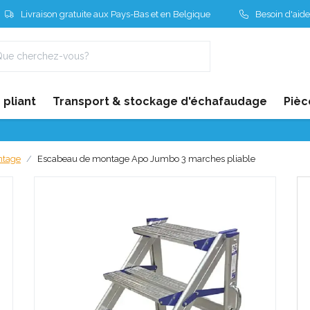
Livraison gratuite aux Pays-Bas et en Belgique
Besoin d'aide
pliant
Transport & stockage d'échafaudage
Pièc
ntage
Escabeau de montage Apo Jumbo 3 marches pliable