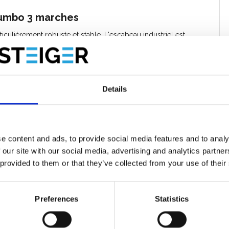
umbo 3 marches
ticulièrement robuste et stable. L'escabeau industriel est
ransporter. Une poignée robuste sur un côté facilite la
et l’humidité. Elles sont dotées d'une structure antidérapante
, approuvé et certifié par l'Institut de recherche technique de
Details
escabeau idéal pour le chargement et le
utilisée par les plâtriers, les maçons, les carreleurs, les
teurs de plafonds.
e content and ads, to provide social media features and to analy
ravail:
les plates-formes de travail peuvent être utilisées juste
 our site with our social media, advertising and analytics partn
 provided to them or that they’ve collected from your use of their
Preferences
Statistics