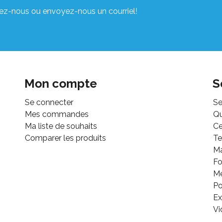
ez-nous ou envoyez-nous un courriel!
Mon compte
S
Se connecter
Se
Mes commandes
Q
Ma liste de souhaits
Ce
Comparer les produits
Te
M
Fo
Mé
Po
Ex
Vi