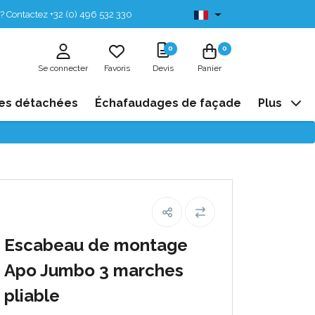
? Contactez +32 (0) 496 532 330
Disponibles de stock
0
0
Se connecter
Favoris
Devis
Panier
es détachées
Échafaudages de façade
Plus
Escabeau de montage
Apo Jumbo 3 marches
pliable