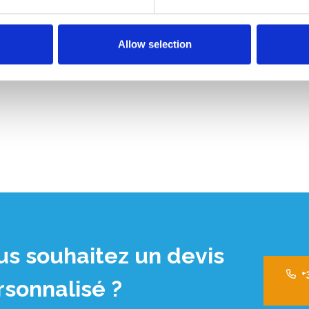
Allow selection
us souhaitez un devis
+
rsonnalisé ?