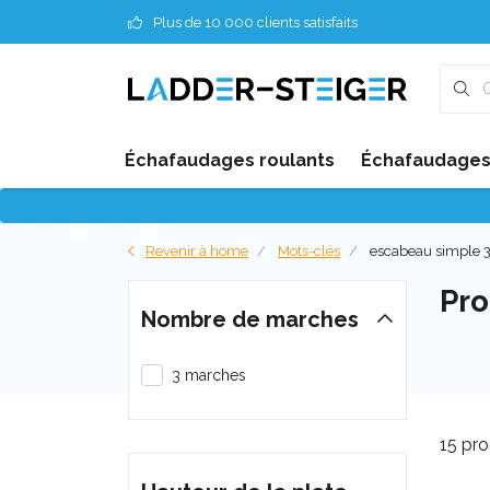
Plus de 10 000 clients satisfaits
Échafaudages roulants
Échafaudages 
Revenir à home
Mots-clés
escabeau simple 
Pro
Nombre de marches
3 marches
15 pro