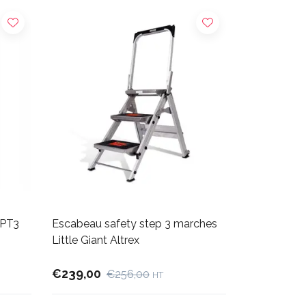
 PT3
Escabeau safety step 3 marches
Little Giant Altrex
€239,00
€256,00
HT