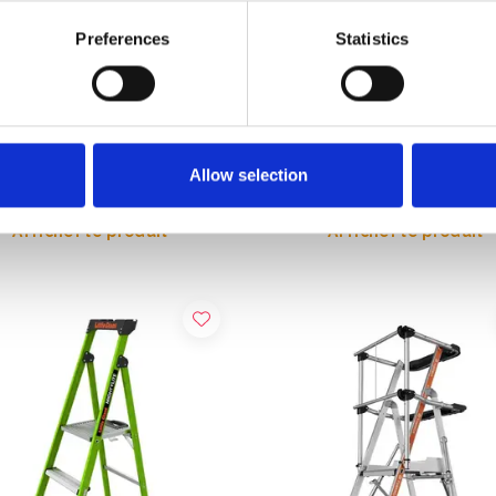
Preferences
Statistics
pied pliant alu Little Jumbo
Alumexx Twin-deck escabe
ct 3 marches
maison 3 marches
,00
€80,00
HT
HT
Allow selection
Afficher le produit
Afficher le produit