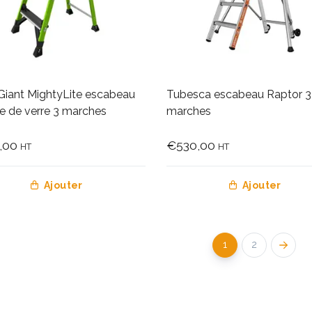
 Giant MightyLite escabeau
Tubesca escabeau Raptor 3
re de verre 3 marches
marches
,00
€530,00
HT
HT
Ajouter
Ajouter
1
2