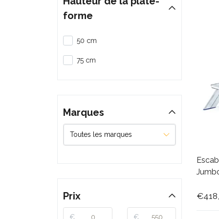
Hauteur de la plate-
forme
50 cm
75 cm
Marques
Escab
Jumbo
Prix
€418
€
€