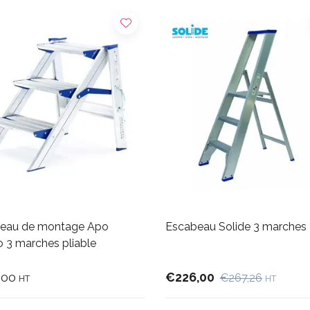
eau de montage Apo
Escabeau Solide 3 marches
 3 marches pliable
,00
€226,00
€267,26
HT
HT