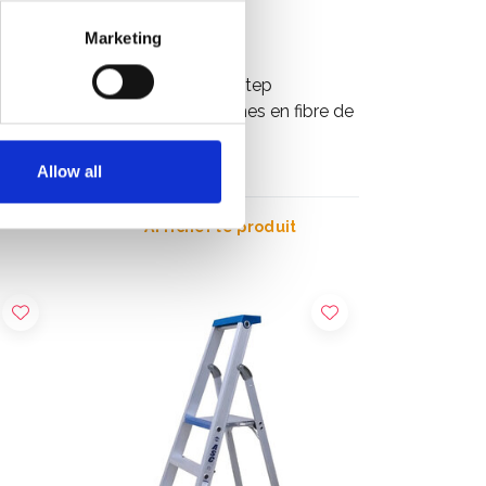
Marketing
au de
Little Giant Jumbo Step
marchepied 3 marches en fibre de
verre
€249,00
HT
Allow all
Afficher le produit