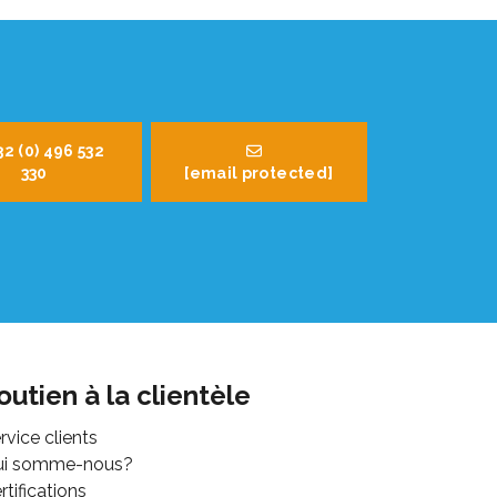
32 (0) 496 532
330
[email protected]
outien à la clientèle
rvice clients
ui somme-nous?
rtifications