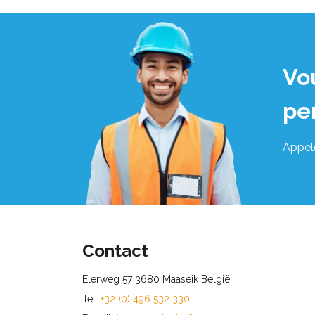
Vo
pe
Appel
Contact
Elerweg 57 3680 Maaseik België
Tel:
+32 (0) 496 532 330