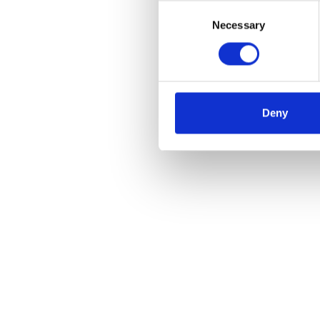
Consent
Necessary
Selection
Marche
Compa
€224
Deny