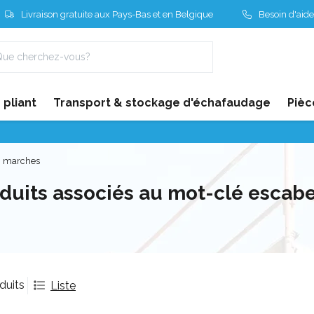
Livraison gratuite aux Pays-Bas et en Belgique
Besoin d'aide
pliant
Transport & stockage d'échafaudage
Pièc
3 marches
duits associés au mot-clé escab
duits
Liste