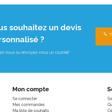
us souhaitez un devis
+
rsonnalisé ?
ez-nous ou envoyez-nous un courriel!
Mon compte
S
Se connecter
Se
Mes commandes
Q
Ma liste de souhaits
Ce