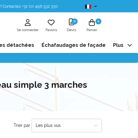
? Contactez +32 (0) 496 532 330
Disponibles de stock
0
0
Se connecter
Favoris
Devis
Panier
es détachées
Échafaudages de façade
Plus
eau simple 3 marches
Trier par