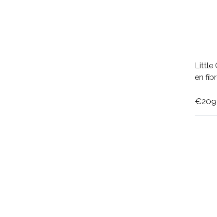
Little
en fib
€209