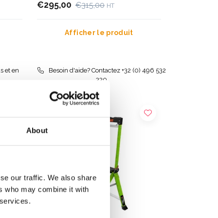
€295,00
€315,00
HT
Afficher le produit
s et en
Besoin d'aide? Contactez +32 (0) 496 532
330
About
se our traffic. We also share
ers who may combine it with
 services.