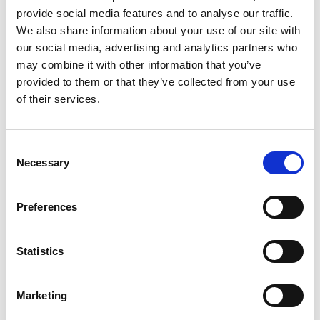
provide social media features and to analyse our traffic.
We also share information about your use of our site with
our social media, advertising and analytics partners who
Informations sur le produit
Produits similaires
may combine it with other information that you’ve
provided to them or that they’ve collected from your use
of their services.
Description
Jumbo Superpro Escabeau Double 2x4
Consent
Marches – Escabeau Professionnel en
Necessary
Selection
Aluminium
Preferences
Le
Jumbo Superpro escabeau double avec 4 marches
est
le choix idéal pour les professionnels du bâtiment, de la finition,
de la peinture, du montage et du plâtrage. Cet escabeau
Statistics
industriel est fabriqué en
aluminium anodisé de haute
qualité
, résistant à la saleté et ne laissant aucune trace – parfait
pour un usage intensif au quotidien.
Marketing