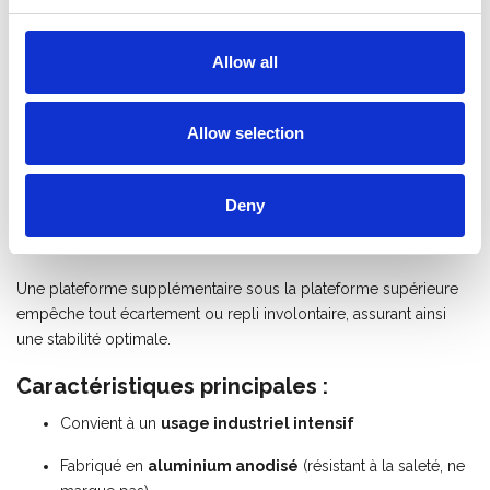
Grâce à son poids léger et à sa construction extrêmement
robuste, vous travaillez en toute sécurité et efficacité. L’escabeau
est équipé de
4 plaques de renfort et de 12 points de
Allow all
fixation par marche
, garantissant une stabilité et une durabilité
maximales.
Allow selection
La
plateforme extra large (22 x 40 cm)
ainsi que les
marches profondes de 10 cm
offrent un excellent confort de
travail, même lors d’utilisations prolongées. Les montants
Deny
robustes avec
patins antidérapants intégrés
assurent une
sécurité supplémentaire.
Une plateforme supplémentaire sous la plateforme supérieure
empêche tout écartement ou repli involontaire, assurant ainsi
une stabilité optimale.
Caractéristiques principales :
Convient à un
usage industriel intensif
Fabriqué en
aluminium anodisé
(résistant à la saleté, ne