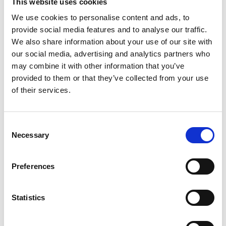
This website uses cookies
We use cookies to personalise content and ads, to
provide social media features and to analyse our traffic.
We also share information about your use of our site with
Informations sur le produit
Produits similaires
our social media, advertising and analytics partners who
may combine it with other information that you’ve
provided to them or that they’ve collected from your use
Description
of their services.
Escabeau
professionnel
Jumbo
4
marches –
Escabeau en aluminium
Consent
L’
escabeau simple
Jumbo
Superpro
1x4
marches
est
un
Necessary
Selection
escabeau
à
plateforme
robuste,
spécialement
conçu
pour
un
usage
professionnel
intensif
.
Idéal
pour
les
professionnels
Preferences
du
bâtiment,
de
la
finition,
de
la
peinture,
du
montage
et
du
plafonnage
.
Grâce
à
sa
fabrication
en
aluminium
anodisé
,
cet
escabeau
est
léger,
résistant
et
anti-
Statistics
salissures
,
tout
en
offrant
une
grande
durabilité.
Avec
sa
large
plateforme
de
31
x
31
cm
et
ses
marches