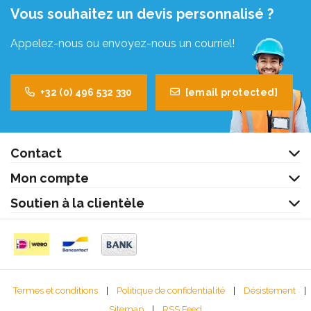
Vous souhaitez un devis personnalisé ?
Appelez-nous ou envoyez-nous un courriel!
+32 (0) 496 532 330
[email protected]
Contact
Mon compte
Soutien à la clientèle
Termes et conditions
|
Politique de confidentialité
|
Désistement
|
Sitemap
|
RSS Feed