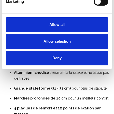
Marketing
profondes
antidérapantes
de
10
cm
,
il
garantit
une
position
de
travail
confortable
et
sécurisée,
même
lors
d’une
utilisation
prolongée.
La
structure
renforcée
avec
4
plaques
de
renfort
et
12
points
de
fixation
par
marche
assure
une
stabilité
et
une
Allow all
solidité
exceptionnelles
pour
les
travaux
exigeants.
Le
bac
à
outils
pratique
permet
de
garder
votre
matériel
Allow selection
toujours
à
portée
de
main,
pour
travailler
plus
efficacement.
Avantages
principaux
Deny
Adapté
à
un
usage
industriel
intensif
Aluminium
anodisé
:
résistant
à
la
saleté
et
ne
laisse
pas
de
traces
Grande
plateforme (
31 ×
31
cm)
pour
plus
de
stabilité
Marches
profondes
de
10
cm
pour
un
meilleur
confort
4
plaques
de
renfort
et
12
points
de
fixation
par
marche