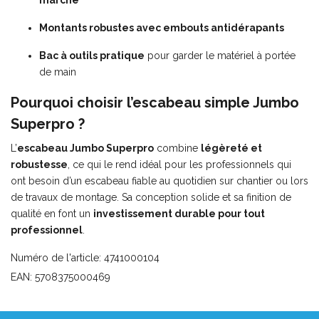
Montants
robustes
avec
embouts
antidérapants
Bac
à
outils
pratique
pour
garder
le
matériel
à
portée
de
main
Pourquoi
choisir
l’escabeau simple
Jumbo
Superpro ?
L’
escabeau
Jumbo
Superpro
combine
légèreté
et
robustesse
,
ce
qui
le
rend
idéal
pour
les
professionnels
qui
ont
besoin
d’un
escabeau
fiable
au
quotidien
sur
chantier
ou
lors
de
travaux
de
montage.
Sa
conception
solide
et
sa
finition
de
qualité
en
font
un
investissement
durable
pour
tout
professionnel
.
Numéro de l'article: 4741000104
EAN: 5708375000469