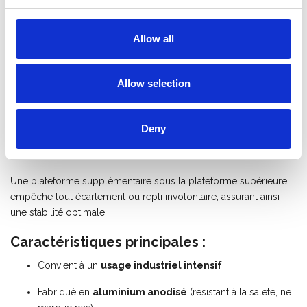
Grâce à son poids léger et à sa construction extrêmement
robuste, vous travaillez en toute sécurité et efficacité. L’escabeau
est équipé de
4 plaques de renfort et de 12 points de
Allow all
fixation par marche
, garantissant une stabilité et une durabilité
maximales.
Allow selection
La
plateforme extra large (22 x 40 cm)
ainsi que les
marches profondes de 10 cm
offrent un excellent confort de
travail, même lors d’utilisations prolongées. Les montants
Deny
robustes avec
patins antidérapants intégrés
assurent une
sécurité supplémentaire.
Une plateforme supplémentaire sous la plateforme supérieure
empêche tout écartement ou repli involontaire, assurant ainsi
une stabilité optimale.
Caractéristiques principales :
Convient à un
usage industriel intensif
Fabriqué en
aluminium anodisé
(résistant à la saleté, ne