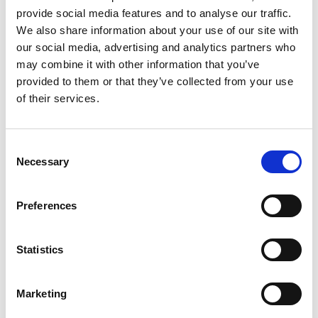
provide social media features and to analyse our traffic.
We also share information about your use of our site with
our social media, advertising and analytics partners who
Informations sur le produit
Produits similaires
may combine it with other information that you’ve
provided to them or that they’ve collected from your use
of their services.
Description
Jumbo Superpro Escabeau Double 2x5
Consent
Marches – Escabeau Professionnel en
Necessary
Selection
Aluminium
Preferences
Le
Jumbo Superpro escabeau double avec 5 marches
est
le choix idéal pour les professionnels du bâtiment, de la finition,
de la peinture, du montage et du plâtrage. Cet escabeau
Statistics
industriel est fabriqué en
aluminium anodisé de haute
qualité
, résistant à la saleté et ne laissant aucune trace – parfait
pour un usage intensif au quotidien.
Marketing