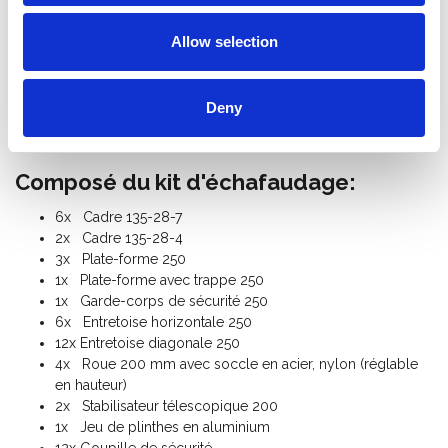
hauteur de travail jusqu’à 14,20 m.
La charge admissible par plancher est de 250 Kg et la
Allow selection
charge totale admissible par l’échafaudage est de 750 Kg.
Poids échafaudage roulant + remorque: 490 Kg
Norme: NEN-EN 1004, EN 1298, TÜV-GS
Deny
Echafaudage Classe III (200 Kg/m²)
Garantie: 5 ans
Composé du kit d'échafaudage:
6x Cadre 135-28-7
2x Cadre 135-28-4
3x Plate-forme 250
1x Plate-forme avec trappe 250
1x Garde-corps de sécurité 250
6x Entretoise horizontale 250
12x Entretoise diagonale 250
4x Roue 200 mm avec soccle en acier, nylon (réglable
en hauteur)
2x Stabilisateur télescopique 200
1x Jeu de plinthes en aluminium
12x Goupille de sécurité