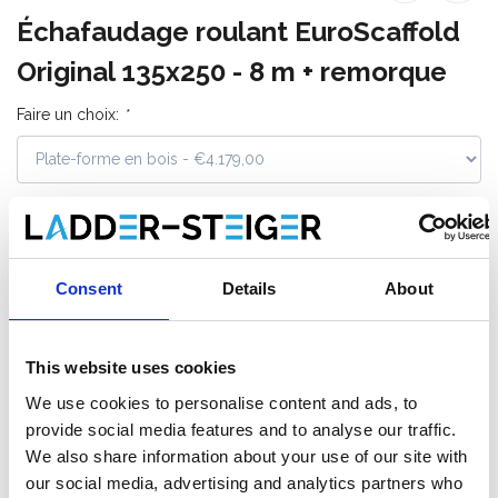
Échafaudage roulant EuroScaffold
Original 135x250 - 8 m + remorque
Faire un choix:
*
€4.179,00
€5.268,00
HT
€5.056,59
€6.374,28
TTC
Livraison en 1-3 jours ouvrables, ou ramasser à Etten-
Consent
Details
About
Leur (NL) ou Krommenie (NL)
This website uses cookies
We use cookies to personalise content and ads, to
Ajouter au panier
provide social media features and to analyse our traffic.
We also share information about your use of our site with
Ajouter au devis
our social media, advertising and analytics partners who