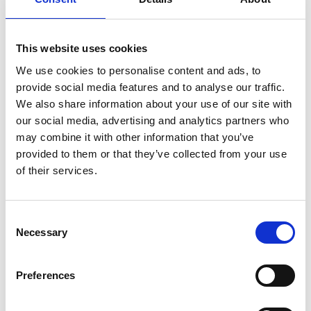
€399,00
€460,69
HT
€482,79
€557,43
TTC
Livraison gratuite en 1-3 jours ouvrables, ou ramasser à
This website uses cookies
Maaseik (contactez le service clientèle)
We use cookies to personalise content and ads, to
provide social media features and to analyse our traffic.
We also share information about your use of our site with
our social media, advertising and analytics partners who
may combine it with other information that you’ve
Ajouter au panier
provided to them or that they’ve collected from your use
of their services.
Ajouter au devis
Enregistrer comme favori
Consent
Necessary
Selection
Preferences
Informations sur le produit
Produits similaires