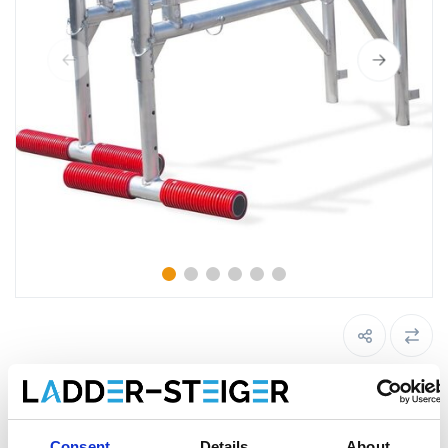
Euroscaffold échafaudage console
d'extension 75-135 cm
Consent
Details
About