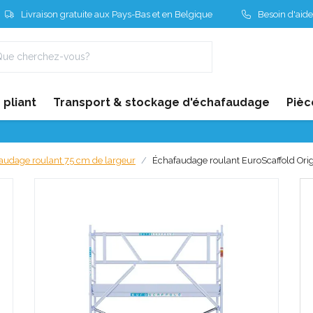
Livraison gratuite aux Pays-Bas et en Belgique
Besoin d'aide
pliant
Transport & stockage d'échafaudage
Pièc
audage roulant 75 cm de largeur
Échafaudage roulant EuroScaffold Orig