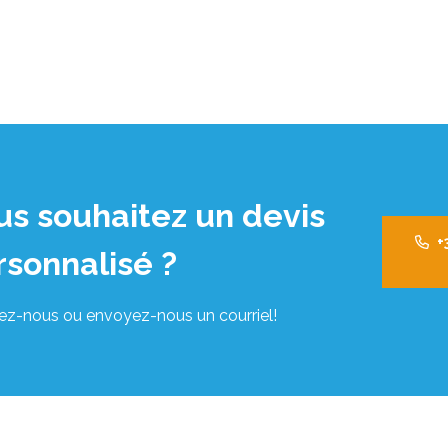
us souhaitez un devis
+
rsonnalisé ?
ez-nous ou envoyez-nous un courriel!