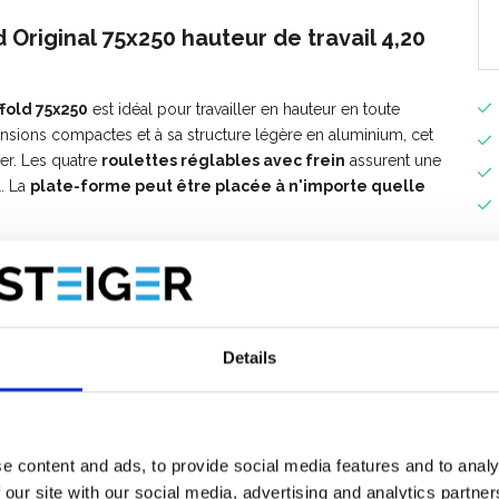
Original 75x250 hauteur de travail 4,20
fold 75x250
est idéal pour travailler en hauteur en toute
ensions compactes et à sa structure légère en aluminium, cet
cer. Les quatre
roulettes réglables avec frein
assurent une
l. La
plate-forme peut être placée à n'importe quelle
ne utilisation
intérieure et extérieure
et offre plus de
 travaux de peinture, d’entretien, de montage et d’installation.
r une solution durable, stable et fiable pour travailler en
e ultérieurement? Tous les éléments de l'échafaudage sont
Details
e content and ads, to provide social media features and to analy
 our site with our social media, advertising and analytics partn