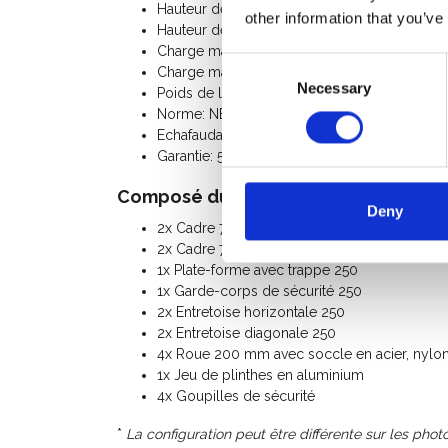
Hauteur de la plate-forme: 2,20 m
other information that you’ve
Hauteur de l'échafaudage: 3,20 m
Charge maximale par plate-forme: 250 Kg
Consent
Charge maximale de l'échafaudage roulant: 
Necessary
Selection
Poids de l'échafaudage roulant: 101 Kg
Norme: NEN-EN 1004, EN 1298, TÜV-GS
Echafaudage Classe III (200 Kg/m²)
Garantie: 5 ans
Composé du kit:
Deny
2x Cadre 75-28-7
2x Cadre 75-28-4
1x Plate-forme avec trappe 250
1x Garde-corps de sécurité 250
2x Entretoise horizontale 250
2x Entretoise diagonale 250
4x Roue 200 mm avec soccle en acier, nylon 
1x Jeu de plinthes en aluminium
4x Goupilles de sécurité
*
La configuration peut être différente sur les photo