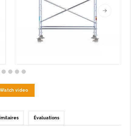
Watch video
imilaires
Évaluations