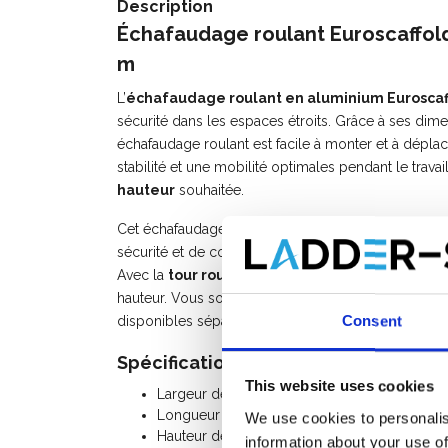
Description
Échafaudage roulant Euroscaffold 
m
L’
échafaudage roulant en aluminium Euroscaf
sécurité dans les espaces étroits. Grâce à ses dim
échafaudage roulant est facile à monter et à dépla
stabilité et une mobilité optimales pendant le travai
hauteur
souhaitée.
Cet échafaudage roulant professionnel convient à u
sécurité et de confort qu’une échelle. Idéal pour les
Avec la
tour roulant Euroscaffold
, vous optez pou
hauteur. Vous souhaitez agrandir votre échafaudag
Consent
disponibles séparément.
Spécifications:
This website uses cookies
Largeur de l'échafaudage: 0,75 m
Longueur de l'échafaudage: 2,50 m
We use cookies to personalis
Hauteur de travail: 4,20 m
information about your use of