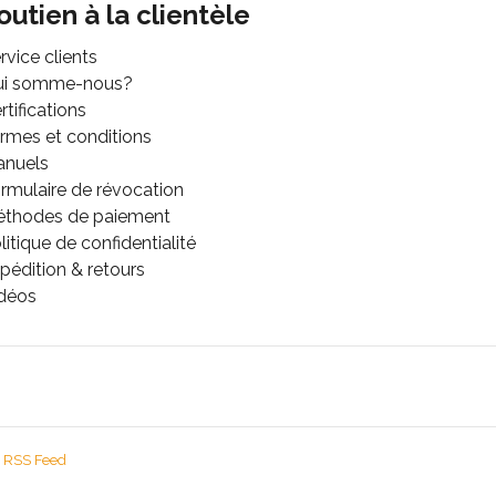
outien à la clientèle
rvice clients
ui somme-nous?
rtifications
rmes et conditions
anuels
rmulaire de révocation
thodes de paiement
litique de confidentialité
pédition & retours
déos
RSS Feed