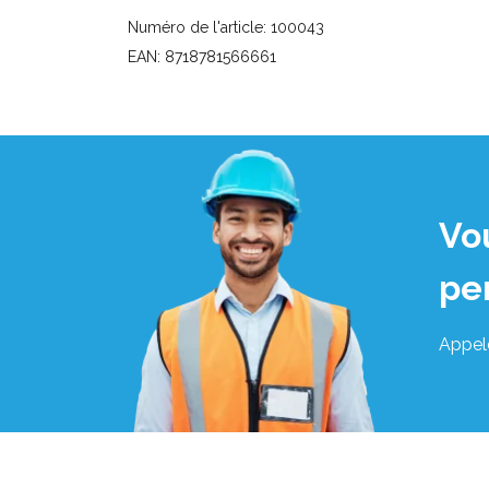
Numéro de l'article: 100043
EAN: 8718781566661
Vo
pe
Appel