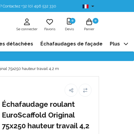
? Contactez +32 (0) 496 532 330
Disponibles de stock
0
0
Se connecter
Favoris
Devis
Panier
es détachées
Échafaudages de façade
Plus
inal 75x250 hauteur travail 4,2 m
Échafaudage roulant
EuroScaffold Original
75x250 hauteur travail 4,2