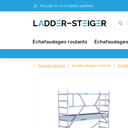
Plus de 10 000 clients satisfaits
Échafaudages roulants
Échafaudages 
Revenir à home
Échafaudages roulants
Échaf