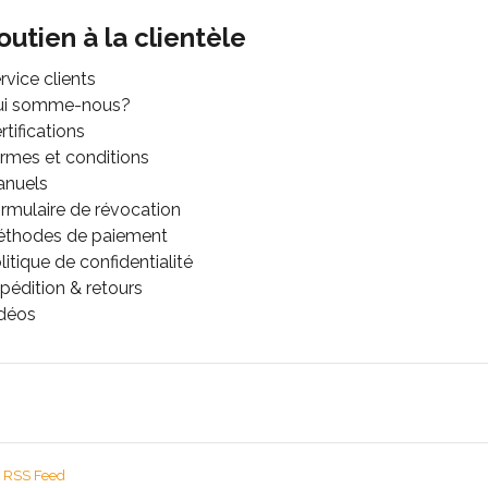
outien à la clientèle
rvice clients
ui somme-nous?
rtifications
rmes et conditions
anuels
rmulaire de révocation
thodes de paiement
litique de confidentialité
pédition & retours
déos
RSS Feed