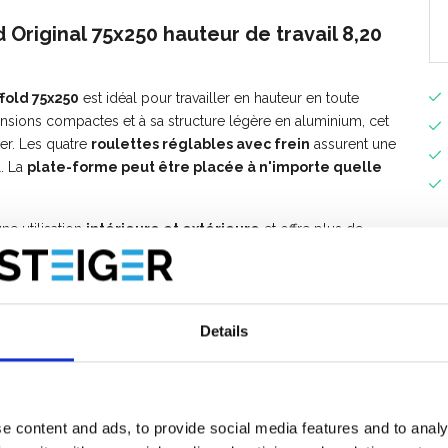
Original 75x250 hauteur de travail 8,20
fold 75x250
est idéal pour travailler en hauteur en toute
ensions compactes et à sa structure légère en aluminium, cet
cer. Les quatre
roulettes réglables avec frein
assurent une
l. La
plate-forme peut être placée à n'importe quelle
ne utilisation
intérieure et extérieure
et offre plus de
 travaux de peinture, d’entretien, de montage et d’installation.
r une solution durable, stable et fiable pour travailler en
e ultérieurement? Tous les éléments de l'échafaudage sont
Details
e content and ads, to provide social media features and to analy