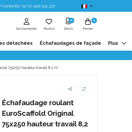
? Contactez +32 (0) 496 532 330
Disponibles de stock
0
0
Se connecter
Favoris
Devis
Panier
es détachées
Échafaudages de façade
Plus
inal 75x250 hauteur travail 8,2 m
Échafaudage roulant
EuroScaffold Original
75x250 hauteur travail 8,2