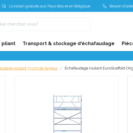
Livraison gratuite aux Pays-Bas et en Belgique
Besoin d'aide
pliant
Transport & stockage d'échafaudage
Pièc
audage roulant 75 cm de largeur
Échafaudage roulant EuroScaffold Orig