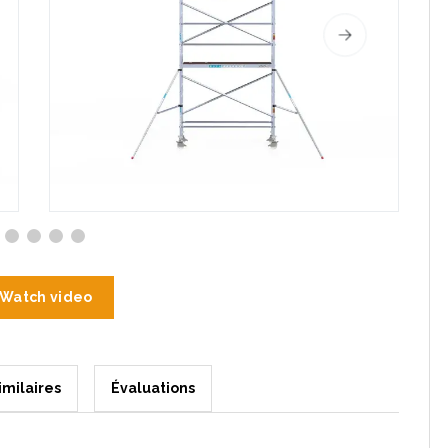
Watch video
imilaires
Évaluations