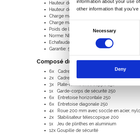
information about your use of
Hauteur de la plate-forme: 6,20 m
other information that you’ve
Hauteur de l'échafaudage: 7,20 m
Charge maximale par plate-forme: 250 Kg
Charge maximale de l'échafaudage roulant: 
Consent
Poids de l'échafaudage roulant: 200 Kg
Necessary
Selection
Norme: NEN-EN 1004, EN 1298, TÜV-GS
Echafaudage Classe III (200 Kg/m²)
Garantie: 5 ans
Composé du kit:
Deny
6x Cadre 75-28-7
2x Cadre 75-28-4
3x Plate-forme avec trappe 250
1x Garde-corps de sécurité 250
6x Entretoise horizontale 250
6x Entretoise diagonale 250
4x Roue 200 mm avec soccle en acier, nylon
2x Stabilisateur télescopique 200
1x Jeu de plinthes en aluminium
12x Goupille de sécurité