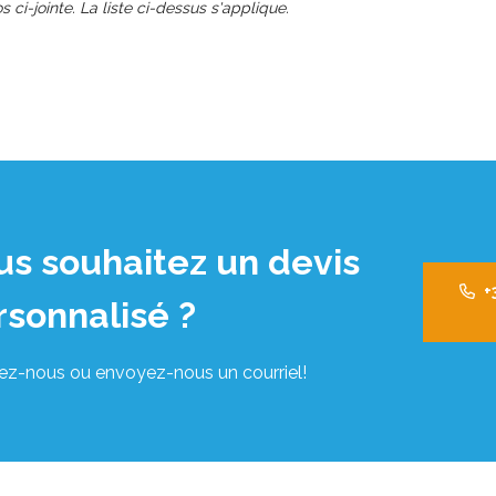
s ci-jointe. La liste ci-dessus s'applique.
us souhaitez un devis
+
rsonnalisé ?
ez-nous ou envoyez-nous un courriel!