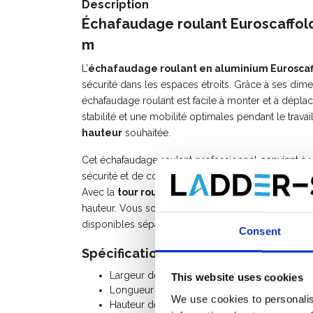
Description
Échafaudage roulant Euroscaffold 
m
L’
échafaudage roulant en aluminium Euroscaf
sécurité dans les espaces étroits. Grâce à ses dim
échafaudage roulant est facile à monter et à dépla
stabilité et une mobilité optimales pendant le travai
hauteur
souhaitée.
Cet échafaudage roulant professionnel convient à u
sécurité et de confort qu’une échelle. Idéal pour les
Avec la
tour roulant Euroscaffold
, vous optez pou
hauteur. Vous souhaitez agrandir votre échafaudag
disponibles séparément.
Consent
Spécifications:
Largeur de l'échafaudage: 0,75 m
This website uses cookies
Longueur de l'échafaudage: 2,50 m
We use cookies to personalis
Hauteur de travail: 8,20 m