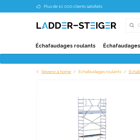
Plus de 10 000 clients satisfaits
Échafaudages roulants
Échafaudages 
Revenir à home
Échafaudages roulants
Échaf