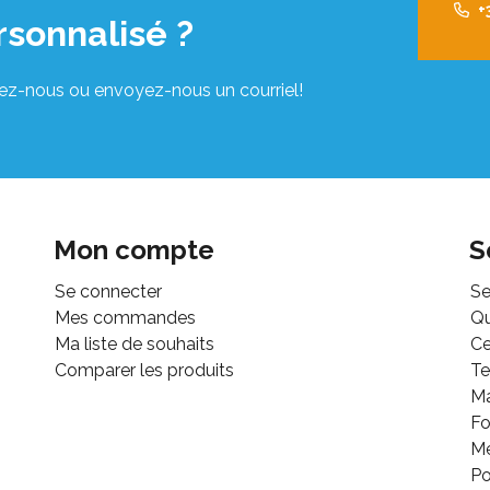
+
rsonnalisé ?
ez-nous ou envoyez-nous un courriel!
Mon compte
S
Se connecter
Se
Mes commandes
Q
Ma liste de souhaits
Ce
Comparer les produits
Te
M
Fo
Mé
Po