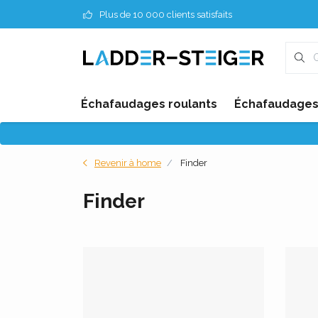
Plus de 10 000 clients satisfaits
Échafaudages roulants
Échafaudages 
Revenir à home
Finder
Finder