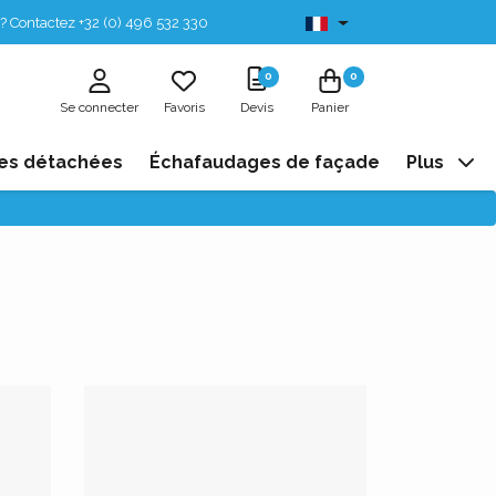
? Contactez +32 (0) 496 532 330
Disponibles de stock
0
0
Se connecter
Favoris
Devis
Panier
es détachées
Échafaudages de façade
Plus