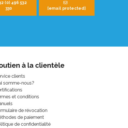
32 (0) 496 532
330
[email protected]
outien à la clientèle
rvice clients
ui somme-nous?
rtifications
rmes et conditions
anuels
rmulaire de révocation
thodes de paiement
litique de confidentialité