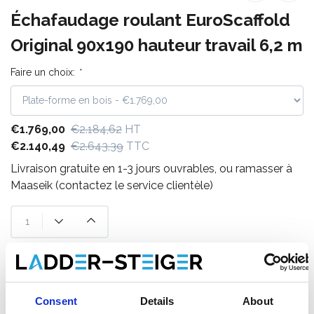
Échafaudage roulant EuroScaffold
Original 90x190 hauteur travail 6,2 m
Faire un choix:
*
€1.769,00
€2.184,62
HT
€2.140,49
€2.643,39
TTC
Livraison gratuite en 1-3 jours ouvrables, ou ramasser à
Maaseik (contactez le service clientèle)
Ajouter au panier
Ajouter au devis
Consent
Details
About