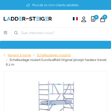
Plus de 10 000 clients satisfaits
0
0
Revenir à home
Échafaudages roulants
Échafaudage roulant EuroScaffold Original 90x190 hauteur travail
6,2 m