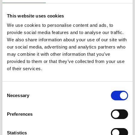
Enregistrer comme favori
This website uses cookies
We use cookies to personalise content and ads, to
provide social media features and to analyse our traffic.
We also share information about your use of our site with
our social media, advertising and analytics partners who
Informations sur le produit
Produits similaires
may combine it with other information that you’ve
provided to them or that they’ve collected from your use
of their services.
Description
Échafaudage roulant Euroscaffold Original
90x190 hauteur de travail 6,20 m
Consent
Necessary
Selection
L’
échafaudage roulant en aluminium Euroscaffold 90x190
est idéal pour travailler en hauteur en toute sécurité. Grâce à ses
dimensions compactes et à sa structure légère en aluminium,
Preferences
cet échafaudage roulant est facile à monter et à déplacer. Les
quatre
roulettes réglables avec frein
assurent une stabilité
Statistics
et une mobilité optimales pendant le travail. La
plate-forme