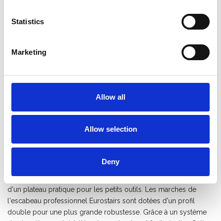
Enregistrer comme favori
Statistics
Marketing
Informations sur le produit
Produits similaires
Allow all
Description
Allow selection
Escabeau professionnel Eurostairs
avec 12 marches
Deny
L'escabeau Eurostairs en aluminium avec 12 marches est léger
et possède un revêtement anti-salissures. L'escabeau est doté
d'un plateau pratique pour les petits outils. Les marches de
l'escabeau professionnel Eurostairs sont dotées d'un profil
double pour une plus grande robustesse. Grâce à un système