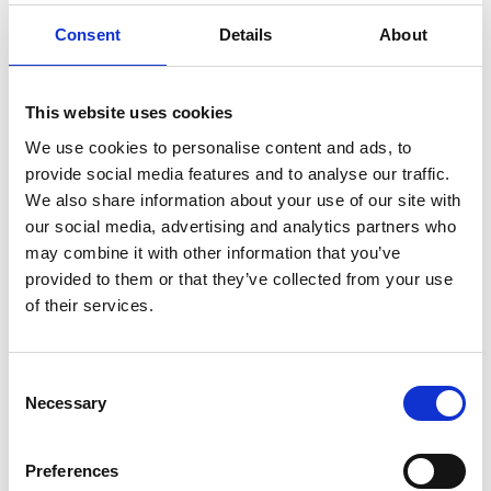
Eurostairs escabeau simple 12
Consent
Details
About
marches STX-12
Faites votre choix:
This website uses cookies
We use cookies to personalise content and ads, to
Eurostairs escabeau simple 12 marches STX-12
provide social media features and to analyse our traffic.
We also share information about your use of our site with
€335,00
€350,56
HT
our social media, advertising and analytics partners who
€405,35
€424,18
TTC
may combine it with other information that you’ve
Livraison gratuite en 1-3 jours ouvrables, ou ramasser à
provided to them or that they’ve collected from your use
Maaseik (contactez le service clientèle)
of their services.
Consent
Necessary
Selection
Ajouter au panier
Preferences
Ajouter au devis