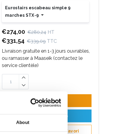
Eurostairs escabeau simple 9
marches STX-9
€274,00
€280,24
HT
€331,54
€339,09
TTC
Livraison gratuite en 1-3 jours ouvrables,
ou ramasser à Maaseik (contactez le
service clientèle)
Ajouter au panier
Ajouter au devis
About
Enregistrer comme favori