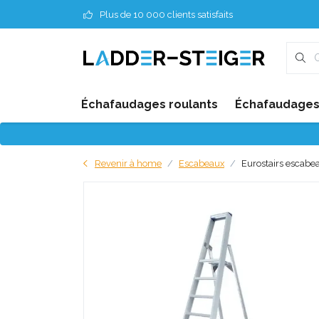
Plus de 10 000 clients satisfaits
Échafaudages roulants
Échafaudages 
Revenir à home
Escabeaux
Eurostairs escabe