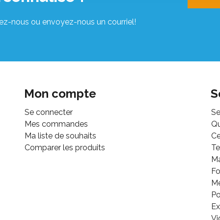
ez-nous ou envoyez-nous un courriel!
Mon compte
S
Se connecter
Se
Mes commandes
Q
Ma liste de souhaits
Ce
Comparer les produits
Te
M
Fo
Mé
Po
Ex
Vi