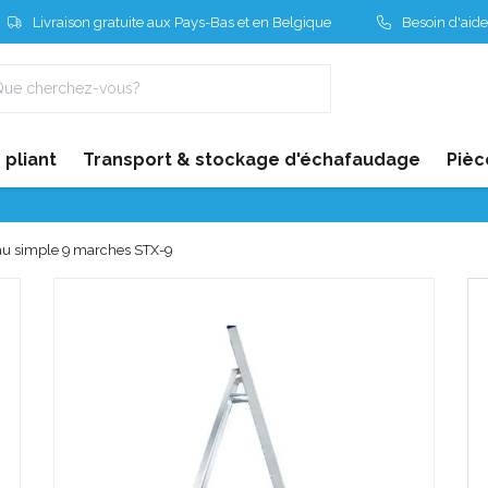
Livraison gratuite aux Pays-Bas et en Belgique
Besoin d'aide
pliant
Transport & stockage d'échafaudage
Pièc
au simple 9 marches STX-9