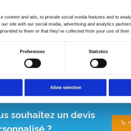
airs avec 9 marches
e content and ads, to provide social media features and to analy
 est léger et possède un revêtement anti-salissures.
 our site with our social media, advertising and analytics partn
 petits outils. Les marches de l'escabeau professionnel
 provided to them or that they’ve collected from your use of their
e plus grande robustesse. Grâce à un système de charnières
 escabeau conviviale convient à un usage professionnel intensif
tour de la maison.
Preferences
Statistics
Allow selection
us souhaitez un devis
+
rsonnalisé ?