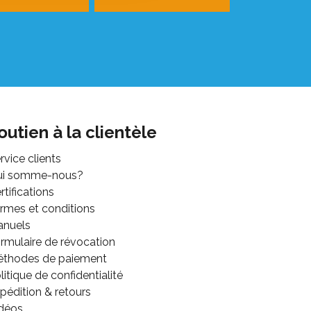
outien à la clientèle
rvice clients
ui somme-nous?
rtifications
rmes et conditions
anuels
rmulaire de révocation
thodes de paiement
litique de confidentialité
pédition & retours
déos