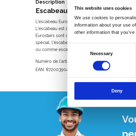
Description
This website uses cookies
Escabeau professionnel Eurost
We use cookies to personalis
L'escabeau Eurostairs en aluminium avec 9 marches
information about your use of
L'escabeau est doté d'un plateau pratique pour les
other information that you’ve
Eurostairs sont dotées d'un profil double pour un
spécial, l'éscabeau simple est facile à plier. Cette
Consent
ou comme escabelle domestique à l'intérieur et au
Necessary
Selection
Numéro de l'article: ES10060081
EAN: 8720039044975
Deny
Vo
pe