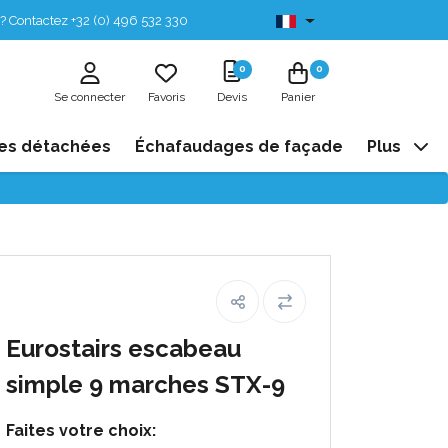
? Contactez +32 (0) 496 532 330
Disponibles de stock
0
0
Se connecter
Favoris
Devis
Panier
es détachées
Échafaudages de façade
Plus
Eurostairs escabeau
simple 9 marches STX-9
Faites votre choix: