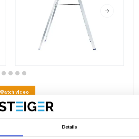
Watch video
imilaires
Spécifications
Évaluations
Details