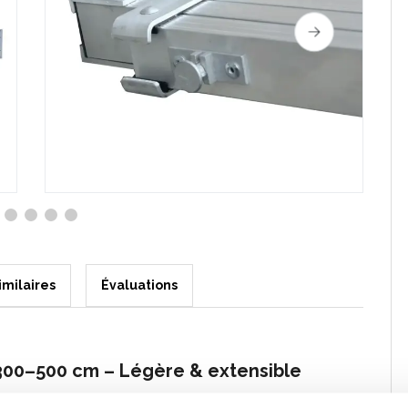
imilaires
Évaluations
300–500 cm – Légère & extensible
XL 300–500 cm
est une plateforme de travail pratique et