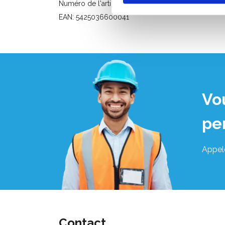
Numéro de l'article: TELEXL 300-500
EAN: 5425036600041
Vo
pe
Appel
Contact