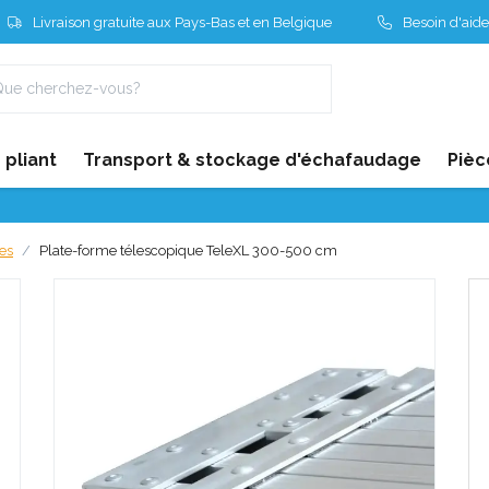
Livraison gratuite aux Pays-Bas et en Belgique
Besoin d'aide
pliant
Transport & stockage d'échafaudage
Pièc
es
Plate-forme télescopique TeleXL 300-500 cm