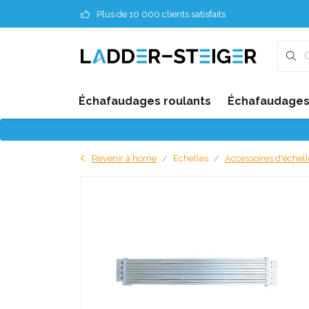
Plus de 10 000 clients satisfaits
Échafaudages roulants
Échafaudages 
Revenir à home
Echelles
Accessoires d'échell