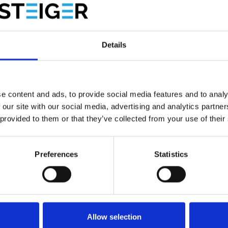
e en aluminium, la plateforme est extensible en continu
ne stabilité maximale. Grâce à son poids léger et à son profil
icacité en hauteur.
Details
ensible 300–500 cm
e content and ads, to provide social media features and to analy
es d'échafaudage en bois
 our site with our social media, advertising and analytics partn
 provided to them or that they’ve collected from your use of their
Preferences
Statistics
Allow selection