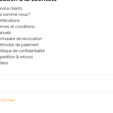
rvice clients
ui somme-nous?
rtifications
rmes et conditions
anuels
rmulaire de révocation
thodes de paiement
litique de confidentialité
pédition & retours
déos
RSS Feed