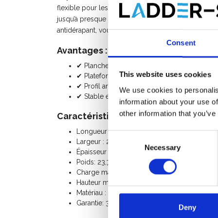
flexible pour les travaux de longue durée. Fabriqué
jusqu’à presque le double de sa longueur et offre u
antidérapant, vous travaillez en toute sécurité et eff
Consent
Avantages :
✔ Planche d’échafaudage télescopique ext
This website uses cookies
✔ Plateforme de travail légère en aluminium
✔ Profil antidérapant pour plus de sécurité
We use cookies to personalis
✔ Stable et durable – alternative aux planch
information about your use of
other information that you’ve
Caractéristiques techniques
Longueur : 300 - 500 cm (extensible)
Consent
Largeur : 29 - 33 cm
Necessary
Selection
Épaisseur : 6 cm
Poids: 23,7 Kg
Charge maximale: 150 Kg
Hauteur maximale (sans main courante) : 1 m
Matériau : aluminium
Garantie: 3 ans
Deny