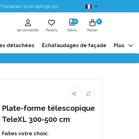
? Contactez +32 (0) 496 532 330
Disponibles de stock
0
0
Se connecter
Favoris
Devis
Panier
es détachées
Échafaudages de façade
Plus
Plate-forme télescopique
TeleXL 300-500 cm
Faites votre choix: