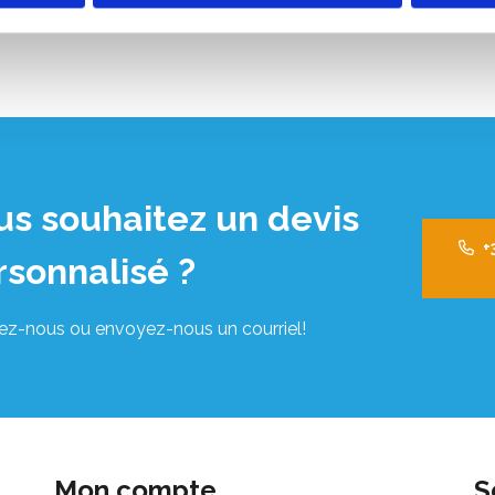
us souhaitez un devis
+
rsonnalisé ?
ez-nous ou envoyez-nous un courriel!
Mon compte
S