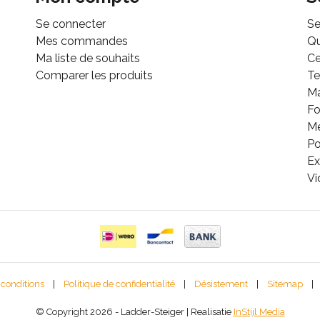
Se connecter
Se
Mes commandes
Q
Ma liste de souhaits
Ce
Comparer les produits
Te
M
Fo
Mé
Po
Ex
Vi
 conditions
|
Politique de confidentialité
|
Désistement
|
Sitemap
|
© Copyright 2026 - Ladder-Steiger | Realisatie
InStijl Media