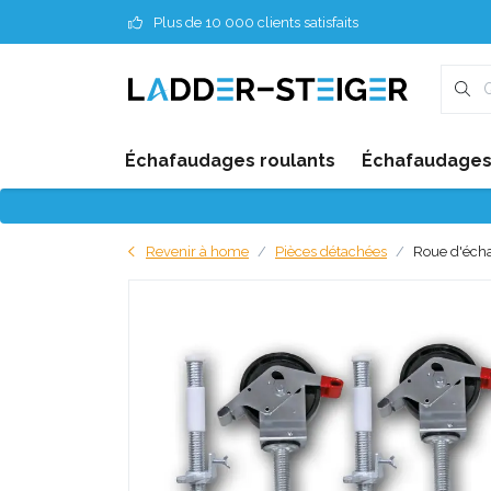
Plus de 10 000 clients satisfaits
Échafaudages roulants
Échafaudages 
Revenir à home
Pièces détachées
Roue d'écha