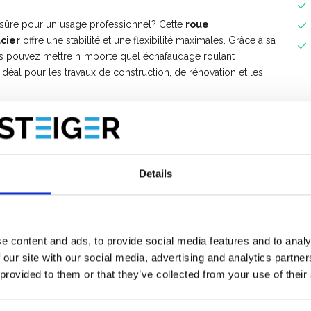
 sûre pour un usage professionnel? Cette
roue
cier
offre une stabilité et une flexibilité maximales. Grâce à sa
us pouvez mettre n’importe quel échafaudage roulant
Idéal pour les travaux de construction, de rénovation et les
 avantages
ité optimales pendant le travail
té de charge et une durabilité exceptionnelle
Details
it pour compenser les différences de niveau
tubes d’échafaudage avec un diamètre intérieur de
46 à 48
e content and ads, to provide social media features and to analy
 our site with our social media, advertising and analytics partn
s professionnelles
, telles que :
 provided to them or that they’ve collected from your use of their
ers, Euroscaffold, Instant Span, Skyworks, Solide, Wienesse, …