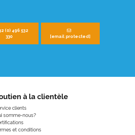
32 (0) 496 532
330
[email protected]
outien à la clientèle
rvice clients
ui somme-nous?
rtifications
rmes et conditions