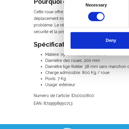
Pourquoi choisir cette roue d’
Necessary
Selection
Cette roue offre un excellent compromis entre sécu
déplacement involontaire pendant les travaux, tan
problème. Le réglage en hauteur permet de mettre 
sécurité et la précision du travail.
Deny
Spécifications:
Matière: nylon (résistant à l'usure)
Diamètre des roues: 200 mm
Diamètre tige filetée: 38 mm sans manchon
Charge admissible: 800 Kg / roue
Poids: 7 Kg
Usage: extérieur
Numéro de l'article: ID10010800
EAN: 8719998990713