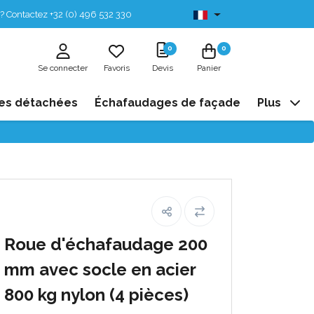
? Contactez +32 (0) 496 532 330
Disponibles de stock
0
0
Se connecter
Favoris
Devis
Panier
es détachées
Échafaudages de façade
Plus
Roue d'échafaudage 200
mm avec socle en acier
800 kg nylon (4 pièces)