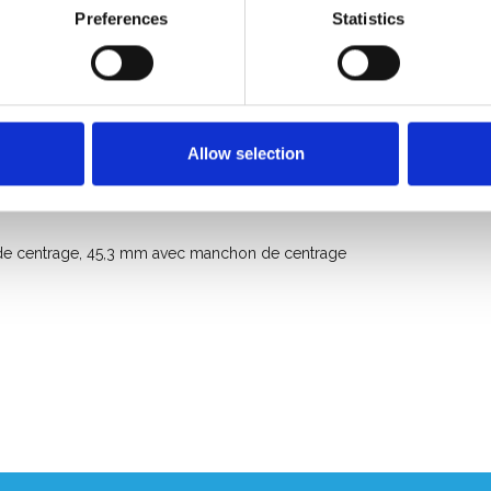
échafaudage ?
Preferences
Statistics
rité, confort et longévité. Le double frein empêche tout
dis que la broche en acier supporte des charges élevées sans
l’échafaudage parfaitement de niveau, ce qui améliore la
Allow selection
 de centrage, 45,3 mm avec manchon de centrage