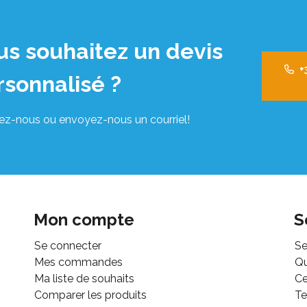
us souhaitez un devis
+
rsonnalisé ?
ez-nous ou envoyez-nous un courriel!
Mon compte
S
Se connecter
Se
Mes commandes
Q
Ma liste de souhaits
Ce
Comparer les produits
Te