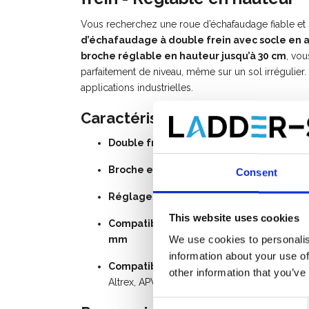
Vous recherchez une roue d’échafaudage fiable et
d’échafaudage à double frein avec socle en a
broche réglable en hauteur jusqu’à 30 cm
, vo
parfaitement de niveau, même sur un sol irrégulier. 
applications industrielles.
Caractéristiques principales &
Double frein
pour une sécurité et une stabil
Broche en acier
, offrant une grande capaci
Consent
Réglage en hauteur jusqu’à 30 cm
, parfa
This website uses cookies
Compatibilité universelle
: convient aux 
mm
We use cookies to personalis
information about your use of
Compatible avec de nombreuses marque
other information that you’ve
Altrex, APW, ASC, Altec, Axsto, Centrum, Cust
Consent