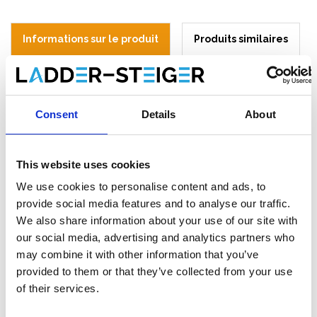
Informations sur le produit
Produits similaires
Description
Consent
Details
About
RSS garde-corps de toiture inclinee longueur 21 mètres.
Composé du kit:
This website uses cookies
8x RSS protection anti-chute montant
7x RSS protection anti-chute garde-fou / barrière 3 m
We use cookies to personalise content and ads, to
7x RSS protection anti-chute plinthe en bois 3 m
provide social media features and to analyse our traffic.
7x RSS protection anti-chute crochet
We also share information about your use of our site with
our social media, advertising and analytics partners who
* Le nombre d'éléments sur les images peut différer. La liste de
may combine it with other information that you’ve
pièces ci-dessus s'applique.
provided to them or that they’ve collected from your use
RSS protection anti-chute pour les
of their services.
toits inclinés