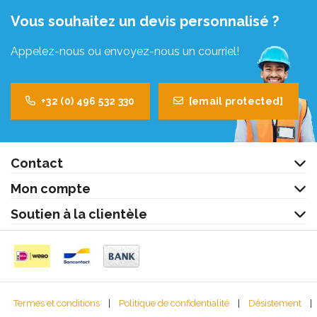
Vous souhaitez un devis personnalisé ?
Appelez-nous ou envoyez-nous un courriel!
+32 (0) 496 532 330
[email protected]
Contact
Mon compte
Soutien à la clientèle
Termes et conditions
|
Politique de confidentialité
|
Désistement
|