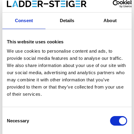
Consent
Details
About
Informations sur le produit
Produits similaires
This website uses cookies
Description
We use cookies to personalise content and ads, to
Échelle de laveur de vitres Solide en
provide social media features and to analyse our traffic.
We also share information about your use of our site with
aluminium 3x10 échelons – travail sûr et
our social media, advertising and analytics partners who
efficace en hauteur
may combine it with other information that you’ve
L’
échelle de laveur de vitres Solide en aluminium
est
provided to them or that they’ve collected from your use
conçue pour le
nettoyage professionnel des vitres et
of their services.
surfaces vitrées en hauteur
. Cette
échelle pour nettoyage
de vitres
allie légèreté, robustesse et stabilité, et convient
parfaitement aux
professionnels du nettoyage
, aux
Consent
entreprises de propreté ainsi qu’aux utilisateurs exigeants.
Necessary
Selection
Fabriquée en
aluminium de haute qualité
, cette échelle offre