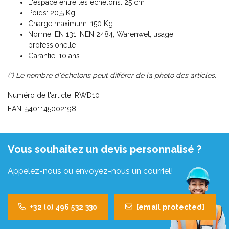
L'espace entre les échelons: 25 cm
Poids: 20,5 Kg
Charge maximum: 150 Kg
Norme: EN 131, NEN 2484, Warenwet, usage
professionelle
Garantie: 10 ans
(*) Le nombre d'échelons peut différer de la photo des articles.
Numéro de l'article: RWD10
EAN: 5401145002198
Vous souhaitez un devis personnalisé ?
Appelez-nous ou envoyez-nous un courriel!
+32 (0) 496 532 330
[email protected]