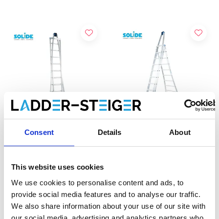
Consent
Details
About
Solide échelle laveur de
Solide échelle laveur de
vitres 2x10 échelons
vitres 3x9 échelons
This website uses cookies
€508,00
€643,00
€619,14
€783,84
HT
HT
We use cookies to personalise content and ads, to
provide social media features and to analyse our traffic.
We also share information about your use of our site with
Afficher le produit
Afficher le produit
our social media, advertising and analytics partners who