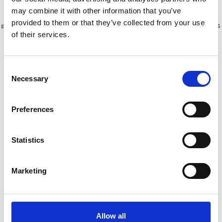
may combine it with other information that you’ve
provided to them or that they’ve collected from your use
Plus de 10 000 clients satisfaits
Livraison gratuite aux Pays-Bas
of their services.
et en Belgique
Consent
Necessary
Selection
Preferences
Statistics
Marketing
Solide échelle laveur de
Solide échelle laveur de
vitres 2x9 échelons
vitres 2x7 échelons
€463,00
€376,00
Allow all
€564,26
€457,77
HT
HT