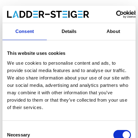
Faites votre choix:
Escabeau de plâtrier jointoyeur 5 marches Solide
Consent
Details
About
€221,00
€254,56
HT
€267,41
€308,02
TTC
This website uses cookies
Livraison gratuite en 1 semaine ou ramasser à Aarschot
We use cookies to personalise content and ads, to
(BE) Contactez le service clientèle
provide social media features and to analyse our traffic.
We also share information about your use of our site with
our social media, advertising and analytics partners who
may combine it with other information that you’ve
Ajouter au panier
provided to them or that they’ve collected from your use
of their services.
Ajouter au devis
Consent
Enregistrer comme favori
Necessary
Selection