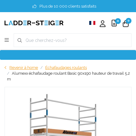
Plus de 10 000 clients satisfaits
0
0
Revenir à home
Échafaudages roulants
Alumexx échafaudage roulant Basic 90x190 hauteur de travail 5,2
m