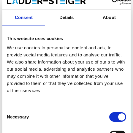
aux exigences les plus élevées et sont certifiés TUV. Cependant,
cette configuration simplifiée ne satisfait pas entièrement à la
Consent
Details
About
norme professionnelle stricte EN1004. Si nécessaire, vous
pouvez commander chez nous des
composants
supplémentaires afin de satisfaire à la norme EN1004.
This website uses cookies
Spécifications:
We use cookies to personalise content and ads, to
provide social media features and to analyse our traffic.
Largeur de l'échafaudage: 0,90 m
We also share information about your use of our site with
Longueur de l'échafaudage: 1,90 m
our social media, advertising and analytics partners who
Hauteur de travail: 5,20 m
may combine it with other information that you’ve
Hauteur de la plate-forme: 3,20 m
Hauteur de l'échafaudage: 4,20 m
provided to them or that they’ve collected from your use
Charge maximale par plate-forme: 250 Kg
of their services.
Charge maximale de l'échafaudage roulant: 750 Kg
Poids de l'échafaudage roulant: Kg
Norme: TÜV-GS
Consent
Echafaudage Classe III (200 Kg/m²)
Necessary
Selection
Garantie: 5 ans
Composé du kit: